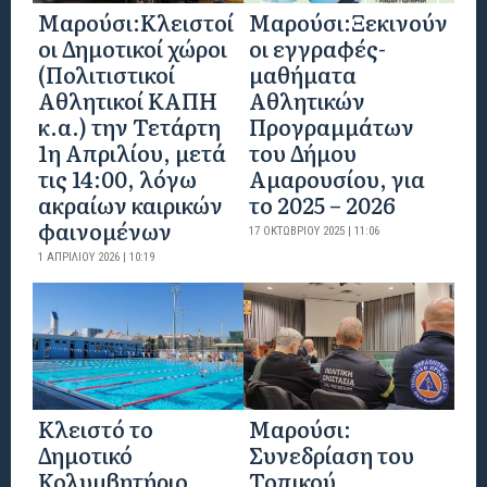
Mαρούσι:Κλειστοί
Μαρούσι:Ξεκινούν
οι Δημοτικοί χώροι
οι εγγραφές-
(Πολιτιστικοί
μαθήματα
Αθλητικοί ΚΑΠΗ
Αθλητικών
κ.α.) την Τετάρτη
Προγραμμάτων
1η Απριλίου, μετά
του Δήμου
τις 14:00, λόγω
Αμαρουσίου, για
ακραίων καιρικών
το 2025 – 2026
φαινομένων
17 ΟΚΤΩΒΡΊΟΥ 2025 | 11:06
1 ΑΠΡΙΛΊΟΥ 2026 | 10:19
Κλειστό το
Μαρούσι:
Δημοτικό
Συνεδρίαση του
Κολυμβητήριο
Τοπικού