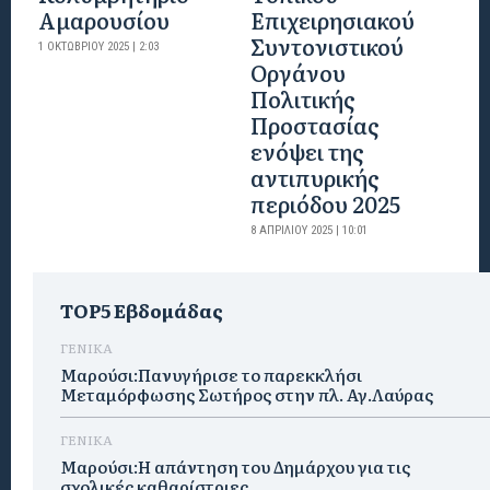
Αμαρουσίου
Επιχειρησιακού
Συντονιστικού
1 ΟΚΤΩΒΡΊΟΥ 2025 | 2:03
Οργάνου
Πολιτικής
Προστασίας
ενόψει της
αντιπυρικής
περιόδου 2025
8 ΑΠΡΙΛΊΟΥ 2025 | 10:01
TOP5 Εβδομάδας
ΓΕΝΙΚΑ
Μαρούσι:Πανυγήρισε το παρεκκλήσι
Μεταμόρφωσης Σωτήρος στην πλ. Αγ.Λαύρας
ΓΕΝΙΚΑ
Μαρούσι:Η απάντηση του Δημάρχου για τις
σχολικές καθαρίστριες