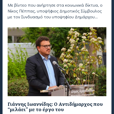
Με βίντεο που ανήρτησε στα κοινωνικά δίκτυα, ο
Νίκος Πέππας, υποψήφιος Δημοτικός Σύμβουλος
με τον Συνδυασμό του υποψηφίου Δημάρχου...
Γιάννης Ιωαννίδης: Ο Αντιδήμαρχος που
“μιλάει” με το έργο του