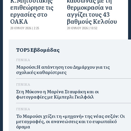
Κ.Μητσοτάκης
καύσωνας με τη
επιθεώρησε τις
θερμοκρασία να
εργασίες στο
αγγίζει τους 43
ΟΑΚΑ
βαθμούς Κελσίου
20 ΙΟΥΛΊΟΥ 2026 | 2:25
20 ΙΟΥΛΊΟΥ 2026 | 10:52
TOP5 Εβδομάδας
ΓΕΝΙΚΑ
Μαρούσι:Η απάντηση του Δημάρχου για τις
σχολικές καθαρίστριες
ΓΕΝΙΚΑ
Στη Μύκονο η Μαρίνα Σταυράκη και οι
φωτογραφίες με Κίμπερλι Γκιλφόιλ
ΓΕΝΙΚΑ
Το Μαρούσι χτίζει τη «μηχανή» της νέας σεζόν: Οι
μεταγραφές, οι ανανεώσεις και το ευρωπαϊκό
όραμα