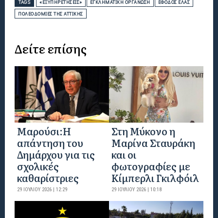
TAGS
«ΕΞΥΠΗΡΕΤΉΣΕΙΣ»
ΕΓΚΛΗΜΑΤΙΚΉ ΟΡΓΆΝΩΣΗ
ΈΦΟΔΟΣ ΕΛΑΣ
ΠΟΛΕΟΔΟΜΊΕΣ ΤΗΣ ΑΤΤΙΚΉΣ
Δείτε επίσης
Μαρούσι:Η
Στη Μύκονο η
απάντηση του
Μαρίνα Σταυράκη
Δημάρχου για τις
και οι
σχολικές
φωτογραφίες με
καθαρίστριες
Κίμπερλι Γκιλφόιλ
29 ΙΟΥΛΊΟΥ 2026 | 12:29
29 ΙΟΥΛΊΟΥ 2026 | 10:18