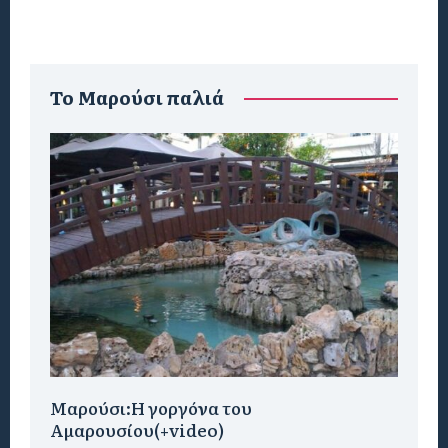
To Μαρούσι παλιά
Μαρούσι:H γοργόνα του
Αμαρουσίου(+video)