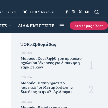
του, 2026
33.8
C
Marousi
ΤΕΣ
ΔΙΑΦΗΜΙΣΤΕΙΤΕ
Στείλε μας είδηση
TOP5 Εβδομάδας
ΓΕΝΙΚΑ
Μαρούσι:Συνελήφθη σε προαύλιο
σχολείου 35χρονος για διακίνηση
ναρκωτικών
ΓΕΝΙΚΑ
Μαρούσι:Πανυγήρισε το
παρεκκλήσι Μεταμόρφωσης
Σωτήρος στην πλ. Αγ.Λαύρας
ΓΕΝΙΚΑ
Μαρούσι:Η απάντηση του