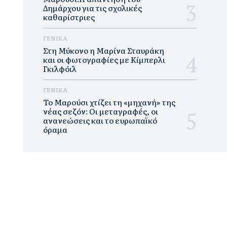
Δημάρχου για τις σχολικές
καθαρίστριες
ΓΕΝΙΚΑ
Στη Μύκονο η Μαρίνα Σταυράκη
και οι φωτογραφίες με Κίμπερλι
Γκιλφόιλ
ΓΕΝΙΚΑ
Το Μαρούσι χτίζει τη «μηχανή» της
νέας σεζόν: Οι μεταγραφές, οι
ανανεώσεις και το ευρωπαϊκό
όραμα