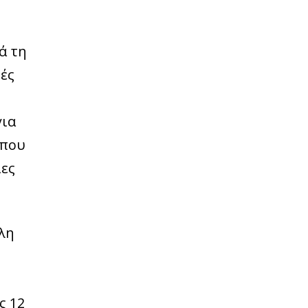
ά τη
τές
για
 που
ίες
λη
ς 12