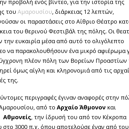
ην προβολή ενός βίντεο, για την ιστορία της
ης του
Αμαρουσίου
, διάρκειας 12 λεπτών,
νούσαν οι παραστάσεις στο Αίθριο Θέατρο κατ
κεια του θερινού Φεστιβάλ της πόλης. Οι θεα
ν την ευκαιρία μέσα από αυτό το ολιγόλεπτο
εο να παρακολουθήσουν ένα μικρό αφιέρωμα 
ύγχρονη πλέον πόλη των Βορείων Προαστίων
ηρεί όμως αίγλη και κληρονομιά από τις αρχα
ές της.
ύντομες περιγραφές έγιναν αναφορές στην πό
Αμαρουσίου, από το
Αρχαίο Άθμονον
και
ς
Αθμονείς
, την ίδρυσή του από τον Κέκροπα
 στο 3000 π.χ. όπου αποτελούσε έναν από του