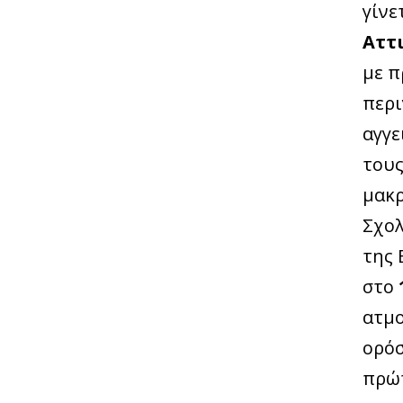
γίνε
Αττ
με 
περι
αγγε
τους
μακ
Σχολ
της 
στο
ατμο
ορόσ
πρώτ