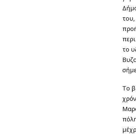
Δήμο
του,
προή
περ
το υ
Βυζα
σήμε
Το β
χρόν
Μαρο
πόλη
μέχρ