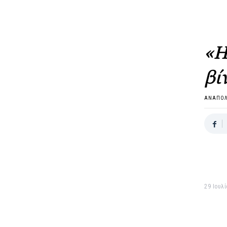
«Η
βί
ΑΝΑΠΟ
29 Ιουλί