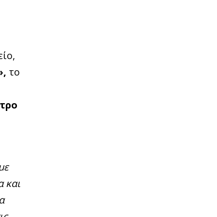
ίο,
»,
το
τρο
με
α και
α
ις