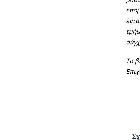
επόμ
έντα
τμήμ
σύγχ
Το β
Επιχ
Σχ