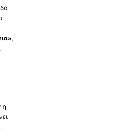
ιδά
υ
σια»
,
ί
 η
άνει
α