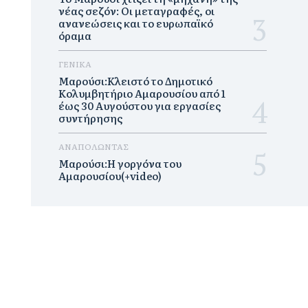
νέας σεζόν: Οι μεταγραφές, οι
ανανεώσεις και το ευρωπαϊκό
όραμα
ΓΕΝΙΚΑ
Μαρούσι:Κλειστό το Δημοτικό
Κολυμβητήριο Αμαρουσίου από 1
έως 30 Αυγούστου για εργασίες
συντήρησης
ΑΝΑΠΟΛΩΝΤΑΣ
Μαρούσι:H γοργόνα του
Αμαρουσίου(+video)