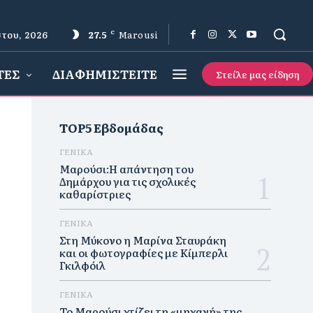
του, 2026
27.5
C
Marousi
ΤΕΣ
ΔΙΑΦΗΜΙΣΤΕΙΤΕ
Στείλε μας είδηση
TOP5 Εβδομάδας
ΓΕΝΙΚΑ
Μαρούσι:Η απάντηση του
Δημάρχου για τις σχολικές
καθαρίστριες
ΓΕΝΙΚΑ
Στη Μύκονο η Μαρίνα Σταυράκη
και οι φωτογραφίες με Κίμπερλι
Γκιλφόιλ
ΓΕΝΙΚΑ
Το Μαρούσι χτίζει τη «μηχανή» της