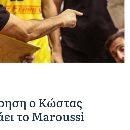
ρηση ο Κώστας
άει το Maroussi