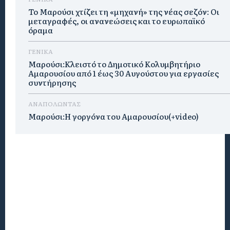
Το Μαρούσι χτίζει τη «μηχανή» της νέας σεζόν: Οι
μεταγραφές, οι ανανεώσεις και το ευρωπαϊκό
όραμα
ΓΕΝΙΚΑ
Μαρούσι:Κλειστό το Δημοτικό Κολυμβητήριο
Αμαρουσίου από 1 έως 30 Αυγούστου για εργασίες
συντήρησης
ΑΝΑΠΟΛΩΝΤΑΣ
Μαρούσι:H γοργόνα του Αμαρουσίου(+video)