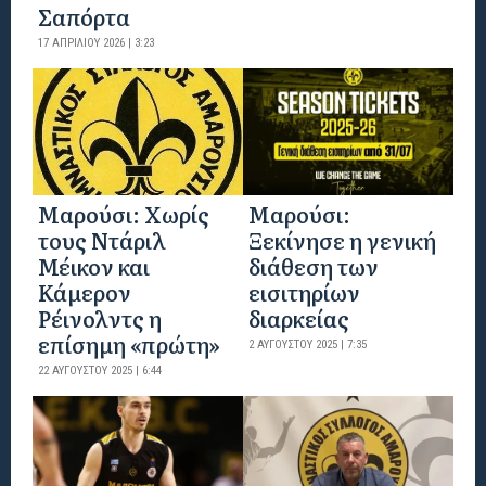
Σαπόρτα
17 ΑΠΡΙΛΊΟΥ 2026 | 3:23
Μαρούσι: Χωρίς
Μαρούσι:
τους Ντάριλ
Ξεκίνησε η γενική
Μέικον και
διάθεση των
Κάμερον
εισιτηρίων
Ρέινολντς η
διαρκείας
επίσημη «πρώτη»
2 ΑΥΓΟΎΣΤΟΥ 2025 | 7:35
22 ΑΥΓΟΎΣΤΟΥ 2025 | 6:44