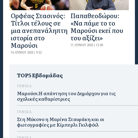
Ορφέας Στασινός:
Παπαθεοδώρου:
Τίτλοι τέλους σε
«Να πάμε το το
μια ανεπανάληπτη
Μαρούσι εκεί που
ιστορία στο
του αξίζει»
Μαρούσι
11 ΙΟΥΝΊΟΥ 2025 | 12:00
16 ΙΟΥΝΊΟΥ 2025 | 9:52
TOP5 Εβδομάδας
ΓΕΝΙΚΑ
Μαρούσι:Η απάντηση του Δημάρχου για τις
σχολικές καθαρίστριες
ΓΕΝΙΚΑ
Στη Μύκονο η Μαρίνα Σταυράκη και οι
φωτογραφίες με Κίμπερλι Γκιλφόιλ
ΓΕΝΙΚΑ