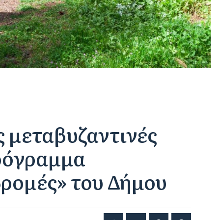
ς μεταβυζαντινές
Πρόγραμμα
δρομές» του Δήμου