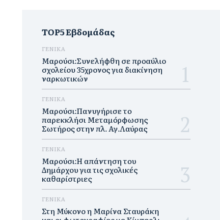
TOP5 Εβδομάδας
ΓΕΝΙΚΑ
Μαρούσι:Συνελήφθη σε προαύλιο
σχολείου 35χρονος για διακίνηση
ναρκωτικών
ΓΕΝΙΚΑ
Μαρούσι:Πανυγήρισε το
παρεκκλήσι Μεταμόρφωσης
Σωτήρος στην πλ. Αγ.Λαύρας
ΓΕΝΙΚΑ
Μαρούσι:Η απάντηση του
Δημάρχου για τις σχολικές
καθαρίστριες
ΓΕΝΙΚΑ
Στη Μύκονο η Μαρίνα Σταυράκη
και οι φωτογραφίες με Κίμπερλι