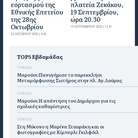
εορτασμού της
πλατεία Ζεκάκου,
Εθνικής Επετείου
19 Σεπτεμβρίου,
της 28ης
ώρα 20.30
Οκτωβρίου
19 ΣΕΠΤΕΜΒΡΊΟΥ 2025 | 12:31
23 ΟΚΤΩΒΡΊΟΥ 2025 | 9:42
TOP5 Εβδομάδας
ΓΕΝΙΚΑ
Μαρούσι:Πανυγήρισε το παρεκκλήσι
Μεταμόρφωσης Σωτήρος στην πλ. Αγ.Λαύρας
ΓΕΝΙΚΑ
Μαρούσι:Η απάντηση του Δημάρχου για τις
σχολικές καθαρίστριες
ΓΕΝΙΚΑ
Στη Μύκονο η Μαρίνα Σταυράκη και οι
φωτογραφίες με Κίμπερλι Γκιλφόιλ