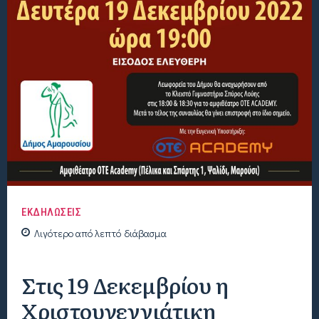
ΕΚΔΗΛΩΣΕΙΣ
Λιγότερο από
λεπτό
διάβασμα
Στις 19 Δεκεμβρίου η
Χριστουγεννιάτικη