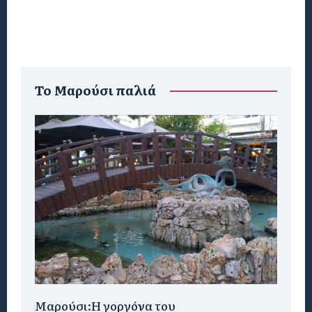
To Μαρούσι παλιά
Μαρούσι:H γοργόνα του