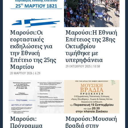
Μαρούσι:Οι
Μαρούσι:H Εθνική
εορταστικές
Επέτειος της 28ης
εκδηλώσεις για
Οκτωβρίου
την Εθνική
τιμήθηκε με
Επέτειο της 25ης
υπερηφάνεια
Μαρτίου
29 ΟΚΤΩΒΡΊΟΥ 2025 | 10:58
20 ΜΑΡΤΊΟΥ 2026 | 6:29
Μαρούσι:
Μαρούσι:Μουσική
Πρόγραμμα
βραδιά στην