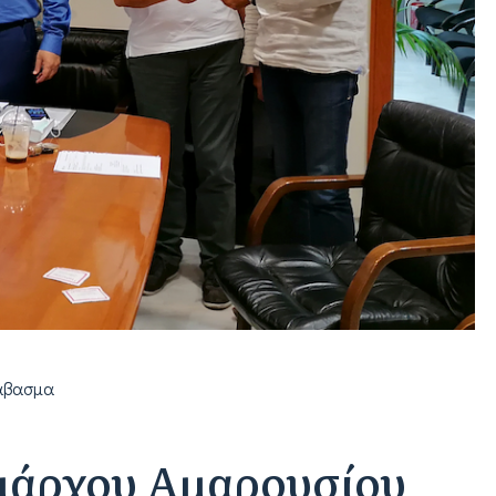
άβασμα
μάρχου Αμαρουσίου