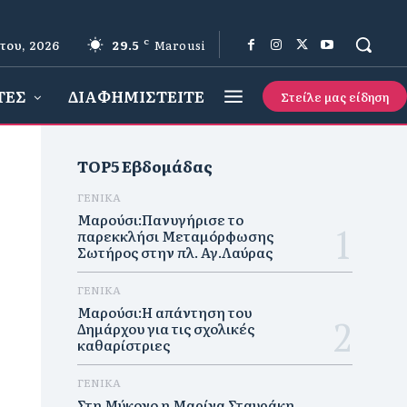
του, 2026
29.5
C
Marousi
ΤΕΣ
ΔΙΑΦΗΜΙΣΤΕΙΤΕ
Στείλε μας είδηση
TOP5 Εβδομάδας
ΓΕΝΙΚΑ
Μαρούσι:Πανυγήρισε το
παρεκκλήσι Μεταμόρφωσης
Σωτήρος στην πλ. Αγ.Λαύρας
ΓΕΝΙΚΑ
Μαρούσι:Η απάντηση του
Δημάρχου για τις σχολικές
καθαρίστριες
ΓΕΝΙΚΑ
Στη Μύκονο η Μαρίνα Σταυράκη