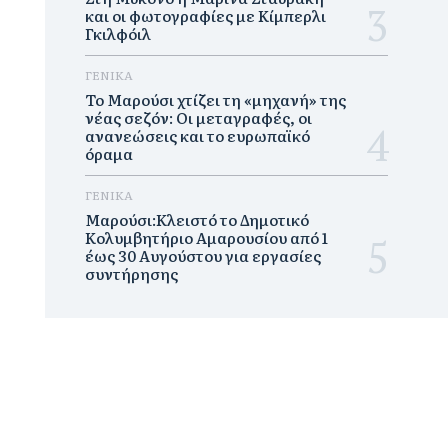
και οι φωτογραφίες με Κίμπερλι
Γκιλφόιλ
ΓΕΝΙΚΑ
Το Μαρούσι χτίζει τη «μηχανή» της
νέας σεζόν: Οι μεταγραφές, οι
ανανεώσεις και το ευρωπαϊκό
όραμα
ΓΕΝΙΚΑ
Μαρούσι:Κλειστό το Δημοτικό
Κολυμβητήριο Αμαρουσίου από 1
έως 30 Αυγούστου για εργασίες
συντήρησης