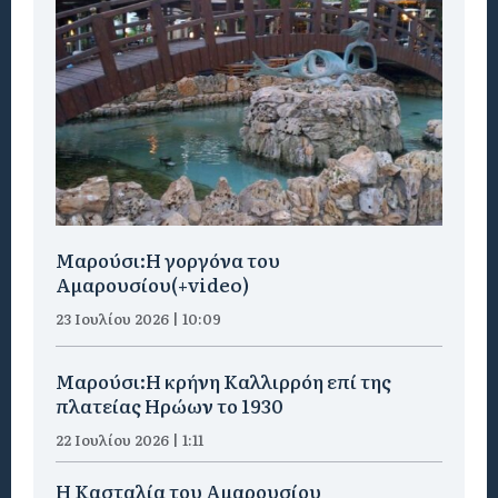
Μαρούσι:H γοργόνα του
Αμαρουσίου(+video)
23 Ιουλίου 2026 | 10:09
Μαρούσι:Η κρήνη Καλλιρρόη επί της
πλατείας Ηρώων το 1930
22 Ιουλίου 2026 | 1:11
Η Κασταλία του Αμαρουσίου