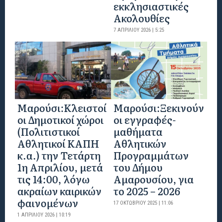
εκκλησιαστικές
Ακολουθίες
7 ΑΠΡΙΛΊΟΥ 2026 | 5:25
Mαρούσι:Κλειστοί
Μαρούσι:Ξεκινούν
οι Δημοτικοί χώροι
οι εγγραφές-
(Πολιτιστικοί
μαθήματα
Αθλητικοί ΚΑΠΗ
Αθλητικών
κ.α.) την Τετάρτη
Προγραμμάτων
1η Απριλίου, μετά
του Δήμου
τις 14:00, λόγω
Αμαρουσίου, για
ακραίων καιρικών
το 2025 – 2026
φαινομένων
17 ΟΚΤΩΒΡΊΟΥ 2025 | 11:06
1 ΑΠΡΙΛΊΟΥ 2026 | 10:19