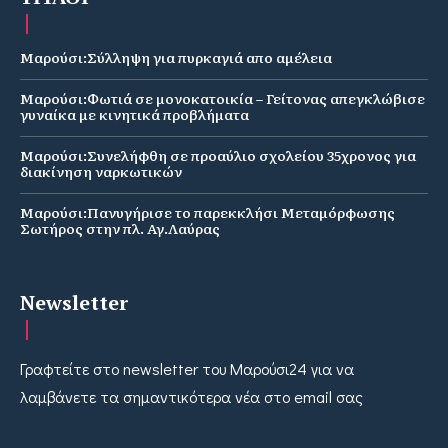
Μαρούσι:Σύλληψη για πυρκαγιά απο αμέλεια
Μαρούσι:Φωτιά σε μονοκατοικία – Γείτονας απεγκλώβισε
γυναίκα με κινητικά προβλήματα
Μαρούσι:Συνελήφθη σε προαύλιο σχολείου 35χρονος για
διακίνηση ναρκωτικών
Μαρούσι:Πανυγήρισε το παρεκκλήσι Μεταμόρφωσης
Σωτήρος στην πλ. Αγ.Λαύρας
Newsletter
Γραφτείτε στο newsletter του Μαρούσι24 για να
λαμβάνετε τα σημαντικότερα νέα στο email σας