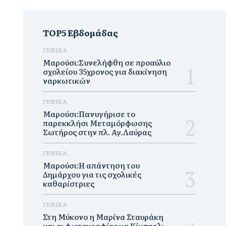
TOP5 Εβδομάδας
ΓΕΝΙΚΑ
Μαρούσι:Συνελήφθη σε προαύλιο
σχολείου 35χρονος για διακίνηση
ναρκωτικών
ΓΕΝΙΚΑ
Μαρούσι:Πανυγήρισε το
παρεκκλήσι Μεταμόρφωσης
Σωτήρος στην πλ. Αγ.Λαύρας
ΓΕΝΙΚΑ
Μαρούσι:Η απάντηση του
Δημάρχου για τις σχολικές
καθαρίστριες
ΓΕΝΙΚΑ
Στη Μύκονο η Μαρίνα Σταυράκη
και οι φωτογραφίες με Κίμπερλι