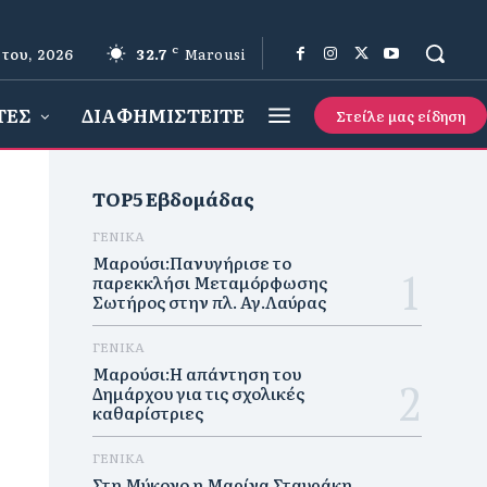
του, 2026
32.7
C
Marousi
ΤΕΣ
ΔΙΑΦΗΜΙΣΤΕΙΤΕ
Στείλε μας είδηση
TOP5 Εβδομάδας
ΓΕΝΙΚΑ
Μαρούσι:Πανυγήρισε το
παρεκκλήσι Μεταμόρφωσης
Σωτήρος στην πλ. Αγ.Λαύρας
ΓΕΝΙΚΑ
Μαρούσι:Η απάντηση του
Δημάρχου για τις σχολικές
καθαρίστριες
ΓΕΝΙΚΑ
Στη Μύκονο η Μαρίνα Σταυράκη