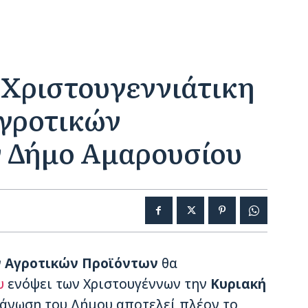
 Χριστουγεννιάτικη
γροτικών
ν Δήμο Αμαρουσίου
ν Αγροτικών Προϊόντων
θα
υ
ενόψει των Χριστουγέννων την
Κυριακή
γάνωση του Δήμου αποτελεί πλέον το