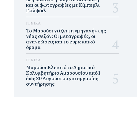
και οι φωτογραφίες με Κίμπερλι
Γκιλφόιλ
ΓΕΝΙΚΑ
Το Μαρούσι χτίζει τη «μηχανή» της
νέας σεζόν: Οι μεταγραφές, οι
ανανεώσεις και το ευρωπαϊκό
όραμα
ΓΕΝΙΚΑ
Μαρούσι:Κλειστό το Δημοτικό
Κολυμβητήριο Αμαρουσίου από 1
έως 30 Αυγούστου για εργασίες
συντήρησης