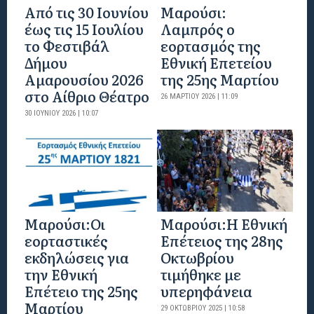
Από τις 30 Ιουνίου
Μαρούσι:
έως τις 15 Ιουλίου
Λαμπρός ο
το Φεστιβάλ
εορτασμός της
Δήμου
Εθνική Επετείου
Αμαρουσίου 2026
της 25ης Μαρτίου
στο Αίθριο Θέατρο
26 ΜΑΡΤΊΟΥ 2026 | 11:09
30 ΙΟΥΝΊΟΥ 2026 | 10:07
Μαρούσι:Οι
Μαρούσι:H Εθνική
εορταστικές
Επέτειος της 28ης
εκδηλώσεις για
Οκτωβρίου
την Εθνική
τιμήθηκε με
Επέτειο της 25ης
υπερηφάνεια
Μαρτίου
29 ΟΚΤΩΒΡΊΟΥ 2025 | 10:58