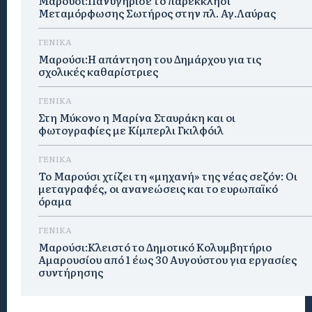
Μαρούσι:Πανυγήρισε το παρεκκλήσι
Μεταμόρφωσης Σωτήρος στην πλ. Αγ.Λαύρας
ΓΕΝΙΚΑ
Μαρούσι:Η απάντηση του Δημάρχου για τις
σχολικές καθαρίστριες
ΓΕΝΙΚΑ
Στη Μύκονο η Μαρίνα Σταυράκη και οι
φωτογραφίες με Κίμπερλι Γκιλφόιλ
ΓΕΝΙΚΑ
Το Μαρούσι χτίζει τη «μηχανή» της νέας σεζόν: Οι
μεταγραφές, οι ανανεώσεις και το ευρωπαϊκό
όραμα
ΓΕΝΙΚΑ
Μαρούσι:Κλειστό το Δημοτικό Κολυμβητήριο
Αμαρουσίου από 1 έως 30 Αυγούστου για εργασίες
συντήρησης