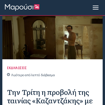
ΕΚΔΗΛΩΣΕΙΣ
Λιγότερο από
λεπτό
διάβασμα
Την Τρίτη η προβολή της
ταινίας «Καζαντζάκης» με