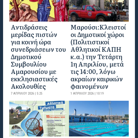
Αντιδράσεις
Mαρούσι:Κλειστοί
μερίδας πιστών
οι Δημοτικοί χώροι
για κοινή ώρα
(Πολιτιστικοί
συνεδριάσεων του
Αθλητικοί ΚΑΠΗ
Δημοτικού
κ.α.) την Τετάρτη
Συμβουλίου
1η Απριλίου, μετά
Αμαρουσίου με
τις 14:00, λόγω
εκκλησιαστικές
ακραίων καιρικών
Ακολουθίες
φαινομένων
7 ΑΠΡΙΛΊΟΥ 2026 | 5:25
1 ΑΠΡΙΛΊΟΥ 2026 | 10:19