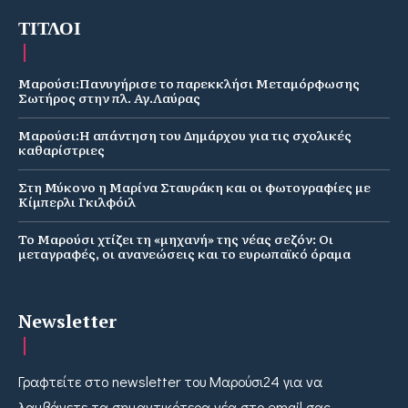
ΤΙΤΛΟΙ
Μαρούσι:Πανυγήρισε το παρεκκλήσι Μεταμόρφωσης
Σωτήρος στην πλ. Αγ.Λαύρας
Μαρούσι:Η απάντηση του Δημάρχου για τις σχολικές
καθαρίστριες
Στη Μύκονο η Μαρίνα Σταυράκη και οι φωτογραφίες με
Κίμπερλι Γκιλφόιλ
Το Μαρούσι χτίζει τη «μηχανή» της νέας σεζόν: Οι
μεταγραφές, οι ανανεώσεις και το ευρωπαϊκό όραμα
Newsletter
Γραφτείτε στο newsletter του Μαρούσι24 για να
λαμβάνετε τα σημαντικότερα νέα στο email σας