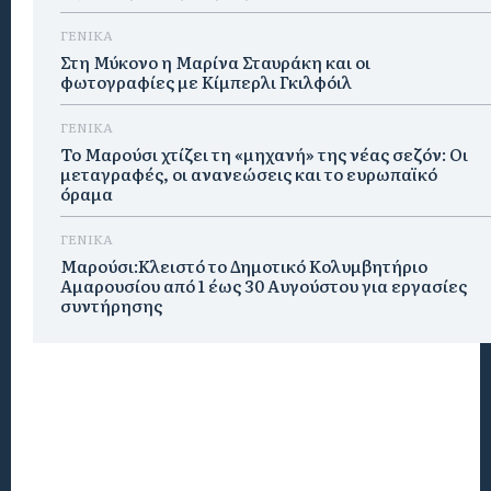
ΓΕΝΙΚΑ
Στη Μύκονο η Μαρίνα Σταυράκη και οι
φωτογραφίες με Κίμπερλι Γκιλφόιλ
ΓΕΝΙΚΑ
Το Μαρούσι χτίζει τη «μηχανή» της νέας σεζόν: Οι
μεταγραφές, οι ανανεώσεις και το ευρωπαϊκό
όραμα
ΓΕΝΙΚΑ
Μαρούσι:Κλειστό το Δημοτικό Κολυμβητήριο
Αμαρουσίου από 1 έως 30 Αυγούστου για εργασίες
συντήρησης