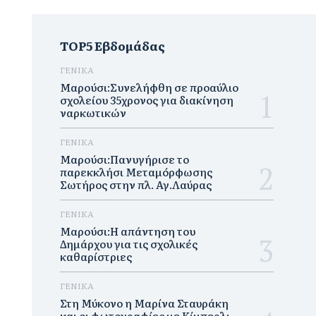
TOP5 Εβδομάδας
ΓΕΝΙΚΑ
Μαρούσι:Συνελήφθη σε προαύλιο
σχολείου 35χρονος για διακίνηση
ναρκωτικών
ΓΕΝΙΚΑ
Μαρούσι:Πανυγήρισε το
παρεκκλήσι Μεταμόρφωσης
Σωτήρος στην πλ. Αγ.Λαύρας
ΓΕΝΙΚΑ
Μαρούσι:Η απάντηση του
Δημάρχου για τις σχολικές
καθαρίστριες
ΓΕΝΙΚΑ
Στη Μύκονο η Μαρίνα Σταυράκη
και οι φωτογραφίες με Κίμπερλι