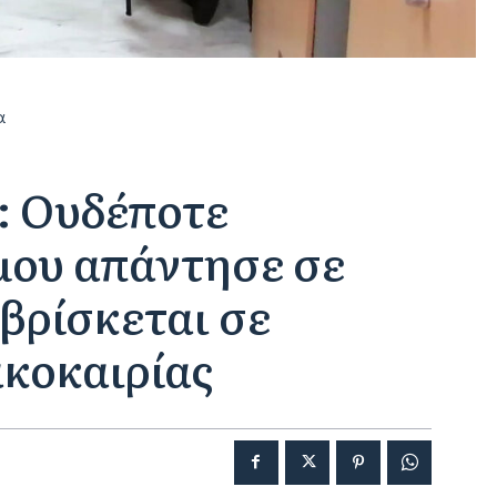
α
: Ουδέποτε
μου απάντησε σε
 βρίσκεται σε
ακοκαιρίας