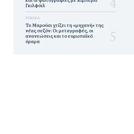
Γκιλφόιλ
ΓΕΝΙΚΑ
Το Μαρούσι χτίζει τη «μηχανή» της
νέας σεζόν: Οι μεταγραφές, οι
ανανεώσεις και το ευρωπαϊκό
όραμα