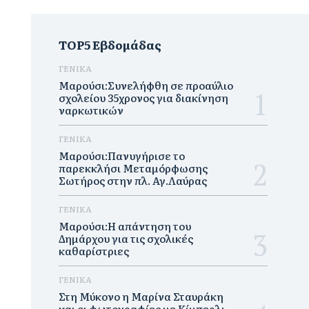
TOP5 Εβδομάδας
ΓΕΝΙΚΑ
Μαρούσι:Συνελήφθη σε προαύλιο
σχολείου 35χρονος για διακίνηση
ναρκωτικών
ΓΕΝΙΚΑ
Μαρούσι:Πανυγήρισε το
παρεκκλήσι Μεταμόρφωσης
Σωτήρος στην πλ. Αγ.Λαύρας
ΓΕΝΙΚΑ
Μαρούσι:Η απάντηση του
Δημάρχου για τις σχολικές
καθαρίστριες
ΓΕΝΙΚΑ
Στη Μύκονο η Μαρίνα Σταυράκη
και οι φωτογραφίες με Κίμπερλι