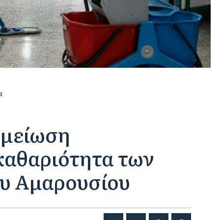
α
η μείωση
καθαριότητα των
ου Αμαρουσίου