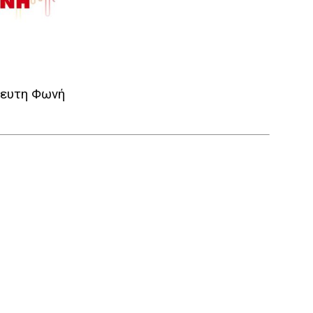
μευτη Φωνή