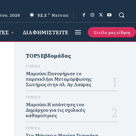
του, 2026
32.2
C
Marousi
ΤΕΣ
ΔΙΑΦΗΜΙΣΤΕΙΤΕ
Στείλε μας είδηση
TOP5 Εβδομάδας
ΓΕΝΙΚΑ
Μαρούσι:Πανυγήρισε το
παρεκκλήσι Μεταμόρφωσης
Σωτήρος στην πλ. Αγ.Λαύρας
ΓΕΝΙΚΑ
Μαρούσι:Η απάντηση του
Δημάρχου για τις σχολικές
καθαρίστριες
ΓΕΝΙΚΑ
Στη Μύκονο η Μαρίνα Σταυράκη