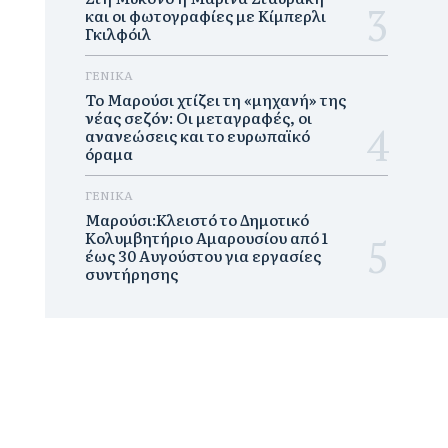
και οι φωτογραφίες με Κίμπερλι
Γκιλφόιλ
ΓΕΝΙΚΑ
Το Μαρούσι χτίζει τη «μηχανή» της
νέας σεζόν: Οι μεταγραφές, οι
ανανεώσεις και το ευρωπαϊκό
όραμα
ΓΕΝΙΚΑ
Μαρούσι:Κλειστό το Δημοτικό
Κολυμβητήριο Αμαρουσίου από 1
έως 30 Αυγούστου για εργασίες
συντήρησης