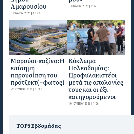
Αμαρουσίου
5 ΙΟΥΛΊΟΥ 2026 | 2:07
6 ΙΟΥΛΊΟΥ 2026 | 10:22
Mαρούσι-καζίνο:H
Κύκλωμα
επίσημη
Πολεοδομίας:
παρουσίαση του
Προφυλακιστέοι
πρότζεκτ(+φωτος)
μετά τις απολογίες
τους και οι έξι
22 ΙΟΥΝΊΟΥ 2026 | 10:13
κατηγορούμενοι
10 ΙΟΥΝΊΟΥ 2026 | 1:06
TOP5 Εβδομάδας