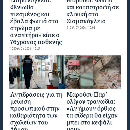
«Ένιωθα
και καταστροφή σε
πιεσμένος και
κλινική στο
έβαλα φωτιά στο
Σισμανόγλειο
στρώμα με
9 ΙΟΥΛΊΟΥ 2026 | 10:04
αναπτήρα» είπε ο
76χρονος ασθενής
10 ΙΟΥΛΊΟΥ 2026 | 10:27
Αντιδράσεις για τη
Μαρούσι-Παρ’
μείωση
ολίγον τραγωδία:
προσωπικού στην
«Αν ήμουν όρθιος
καθαριότητα των
τα σίδερα θα είχαν
σχολείων του
μπει στο κεφάλι
Δήμου
μου»