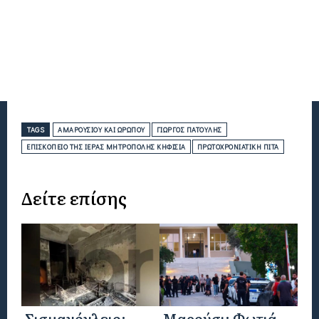
TAGS
ΑΜΑΡΟΥΣΊΟΥ ΚΑΙ ΩΡΩΠΟΎ
ΓΙΏΡΓΟΣ ΠΑΤΟΎΛΗΣ
ΕΠΙΣΚΟΠΕΊΟ ΤΗΣ ΙΕΡΆΣ ΜΗΤΡΌΠΟΛΗΣ ΚΗΦΙΣΙΆ
ΠΡΩΤΟΧΡΟΝΙΆΤΙΚΗ ΠΊΤΑ
Δείτε επίσης
Σισμανόγλειο:
Μαρούσι: Φωτιά