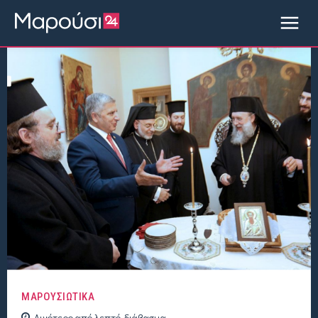
ΜΑΡΟΥΣΙΩΤΙΚΑ
Λιγότερο από
λεπτό
διάβασμα