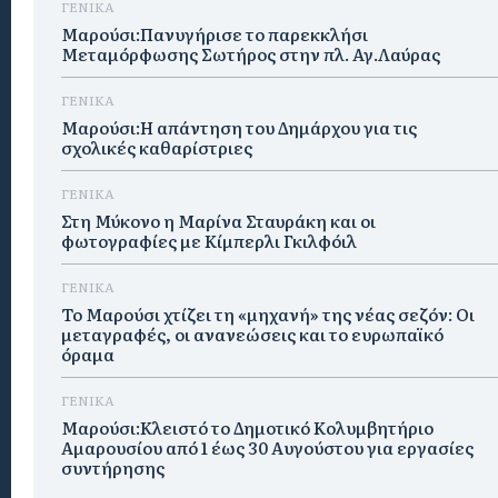
ΓΕΝΙΚΑ
Μαρούσι:Πανυγήρισε το παρεκκλήσι
Μεταμόρφωσης Σωτήρος στην πλ. Αγ.Λαύρας
ΓΕΝΙΚΑ
Μαρούσι:Η απάντηση του Δημάρχου για τις
σχολικές καθαρίστριες
ΓΕΝΙΚΑ
Στη Μύκονο η Μαρίνα Σταυράκη και οι
φωτογραφίες με Κίμπερλι Γκιλφόιλ
ΓΕΝΙΚΑ
Το Μαρούσι χτίζει τη «μηχανή» της νέας σεζόν: Οι
μεταγραφές, οι ανανεώσεις και το ευρωπαϊκό
όραμα
ΓΕΝΙΚΑ
Μαρούσι:Κλειστό το Δημοτικό Κολυμβητήριο
Αμαρουσίου από 1 έως 30 Αυγούστου για εργασίες
συντήρησης