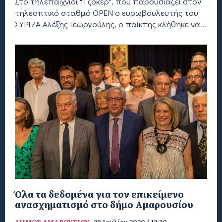
Στo τηλεπαιχνίδι "Τζόκερ", που παρουσιάζει στον
τηλεοπτικό σταθμό OPEN ο ευρωβουλευτής του
ΣΥΡΙΖΑ Αλέξης Γεωργούλης, ο παίκτης κλήθηκε να...
Όλα τα δεδομένα για τον επικείμενο
ανασχηματισμό στο δήμο Αμαρουσίου
ΔΗΜΟΣ ΑΜΑΡΟΥΣΙΟΥ
29 Ιουλίου 2020 | 12:30