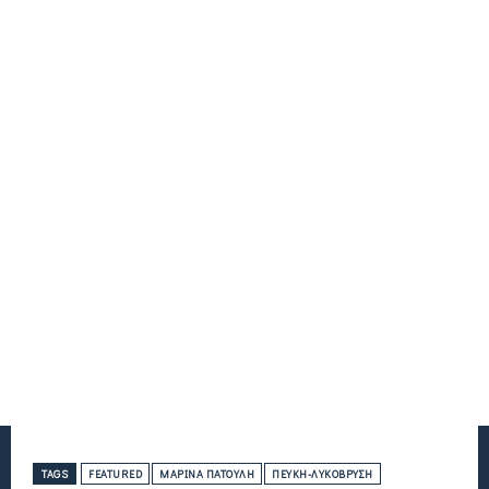
TAGS
FEATURED
ΜΑΡΊΝΑ ΠΑΤΟΎΛΗ
ΠΕΎΚΗ-ΛΥΚΌΒΡΥΣΗ