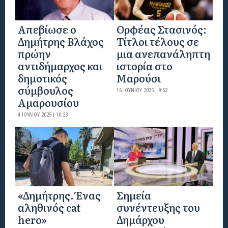
Απεβίωσε ο
Ορφέας Στασινός:
Δημήτρης Βλάχος
Τίτλοι τέλους σε
πρώην
μια ανεπανάληπτη
αντιδήμαρχος και
ιστορία στο
δημοτικός
Μαρούσι
σύμβουλος
16 ΙΟΥΝΊΟΥ 2025 | 9:52
Αμαρουσίου
4 ΙΟΥΛΊΟΥ 2025 | 10:23
«Δημήτρης. Ένας
Σημεία
αληθινός cat
συνέντευξης του
hero»
Δημάρχου