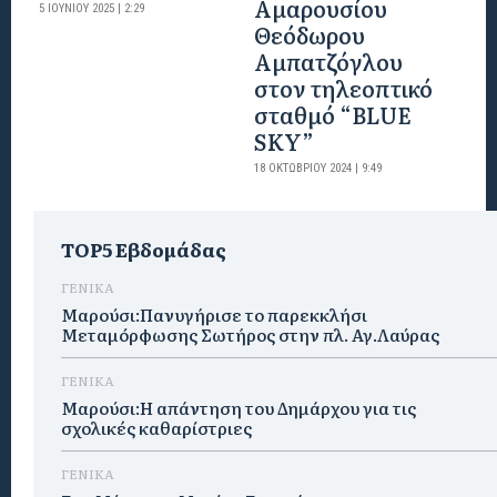
Αμαρουσίου
5 ΙΟΥΝΊΟΥ 2025 | 2:29
Θεόδωρου
Αμπατζόγλου
στον τηλεοπτικό
σταθμό “BLUE
SKY”
18 ΟΚΤΩΒΡΊΟΥ 2024 | 9:49
TOP5 Εβδομάδας
ΓΕΝΙΚΑ
Μαρούσι:Πανυγήρισε το παρεκκλήσι
Μεταμόρφωσης Σωτήρος στην πλ. Αγ.Λαύρας
ΓΕΝΙΚΑ
Μαρούσι:Η απάντηση του Δημάρχου για τις
σχολικές καθαρίστριες
ΓΕΝΙΚΑ