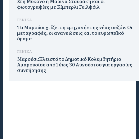
Στη Μύκονο η Μαρίνα Σταυράκη και οι
φωτογραφίες με Κίμπερλι Γκιλφόιλ
ΓΕΝΙΚΑ
Το Μαρούσι χτίζει τη «μηχανή» της νέας σεζόν: Οι
μεταγραφές, οι ανανεώσεις και το ευρωπαϊκό
όραμα
ΓΕΝΙΚΑ
Μαρούσι:Κλειστό το Δημοτικό Κολυμβητήριο
Αμαρουσίου από 1 έως 30 Αυγούστου για εργασίες
συντήρησης