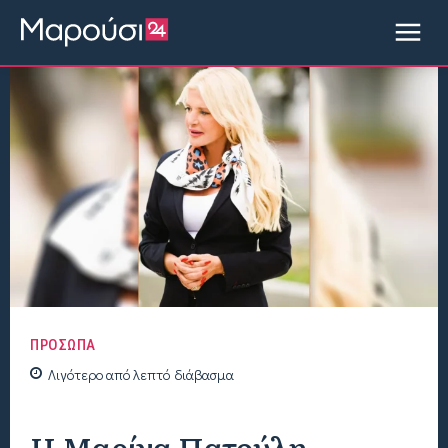
ΠΡΟΣΩΠΑ
Λιγότερο από
λεπτό
διάβασμα
Η Μαρίνα Πατούλη