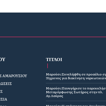
OY
ΤΙΤΛΟΙ
Μαρούσι:Συνελήφθη σε προαύλιο σ
 ΑΜΑΡΟΥΣΙΟΥ
35χρονος για διακίνηση ναρκωτικώ
ΩΣΕΙΣ
Μαρούσι:Πανυγήρισε το παρεκκλήσ
ΟΣ
Μεταμόρφωσης Σωτήρος στην πλ.
Αγ.Λαύρας
ΣΙΑ
Μαρούσι:Η απάντηση του Δημάρχου γ