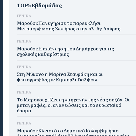
TOP5 Εβδομάδας
ΓΕΝΙΚΑ
Μαρούσι:Πανυγήρισε το παρεκκλήσι
Μεταμόρφωσης Σωτήρος στην πλ. Αγ.Λαύρας
ΓΕΝΙΚΑ
Μαρούσι:Η απάντηση του Δημάρχου για τις
σχολικές καθαρίστριες
ΓΕΝΙΚΑ
Στη Μύκονο η Μαρίνα Σταυράκη και οι
φωτογραφίες με Κίμπερλι Γκιλφόιλ
ΓΕΝΙΚΑ
Το Μαρούσι χτίζει τη «μηχανή» της νέας σεζόν: Οι
μεταγραφές, οι ανανεώσεις και το ευρωπαϊκό
όραμα
ΓΕΝΙΚΑ
Μαρούσι:Κλειστό το Δημοτικό Κολυμβητήριο
Αμαρουσίου από 1 έως 30 Αυγούστου για εργασίες