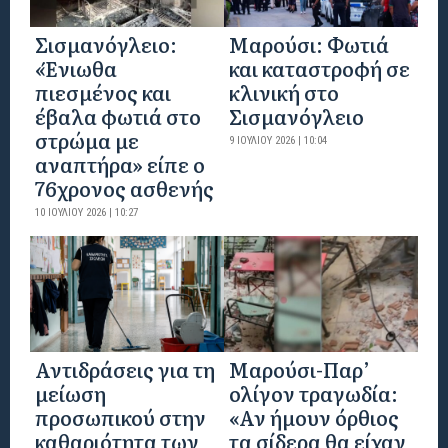
Σισμανόγλειο:
Μαρούσι: Φωτιά
«Ένιωθα
και καταστροφή σε
πιεσμένος και
κλινική στο
έβαλα φωτιά στο
Σισμανόγλειο
στρώμα με
9 ΙΟΥΛΊΟΥ 2026 | 10:04
αναπτήρα» είπε ο
76χρονος ασθενής
10 ΙΟΥΛΊΟΥ 2026 | 10:27
Αντιδράσεις για τη
Μαρούσι-Παρ’
μείωση
ολίγον τραγωδία:
προσωπικού στην
«Αν ήμουν όρθιος
καθαριότητα των
τα σίδερα θα είχαν