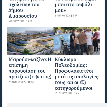
σχολείων του
μπει στο κεφάλι
Δήμου
μου»
Αμαρουσίου
5 ΙΟΥΛΊΟΥ 2026 | 2:07
6 ΙΟΥΛΊΟΥ 2026 | 10:22
Mαρούσι-καζίνο:H
Κύκλωμα
επίσημη
Πολεοδομίας:
παρουσίαση του
Προφυλακιστέοι
πρότζεκτ(+φωτος)
μετά τις απολογίες
τους και οι έξι
22 ΙΟΥΝΊΟΥ 2026 | 10:13
κατηγορούμενοι
10 ΙΟΥΝΊΟΥ 2026 | 1:06