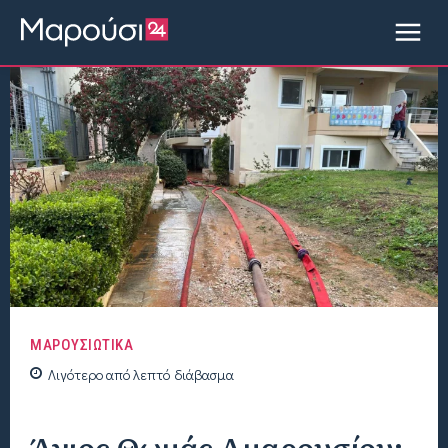
ΜΑΡΟΥΣΙΩΤΙΚΑ
Λιγότερο από
λεπτό
διάβασμα
Άγιος Θωμάς Αμαρουσίου: