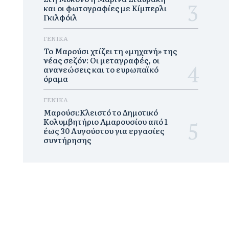
και οι φωτογραφίες με Κίμπερλι
Γκιλφόιλ
ΓΕΝΙΚΑ
Το Μαρούσι χτίζει τη «μηχανή» της
νέας σεζόν: Οι μεταγραφές, οι
ανανεώσεις και το ευρωπαϊκό
όραμα
ΓΕΝΙΚΑ
Μαρούσι:Κλειστό το Δημοτικό
Κολυμβητήριο Αμαρουσίου από 1
έως 30 Αυγούστου για εργασίες
συντήρησης