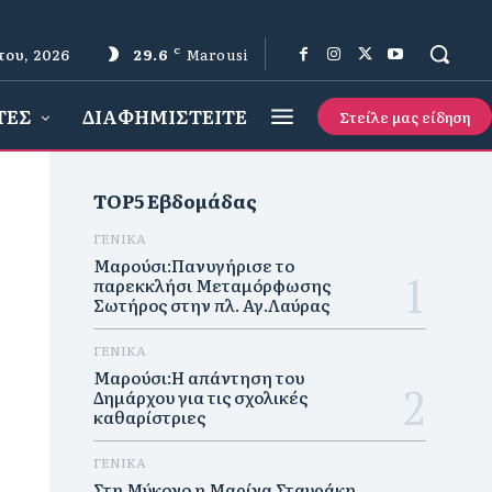
του, 2026
29.6
C
Marousi
ΤΕΣ
ΔΙΑΦΗΜΙΣΤΕΙΤΕ
Στείλε μας είδηση
TOP5 Εβδομάδας
ΓΕΝΙΚΑ
Μαρούσι:Πανυγήρισε το
παρεκκλήσι Μεταμόρφωσης
Σωτήρος στην πλ. Αγ.Λαύρας
ΓΕΝΙΚΑ
Μαρούσι:Η απάντηση του
Δημάρχου για τις σχολικές
καθαρίστριες
ΓΕΝΙΚΑ
Στη Μύκονο η Μαρίνα Σταυράκη