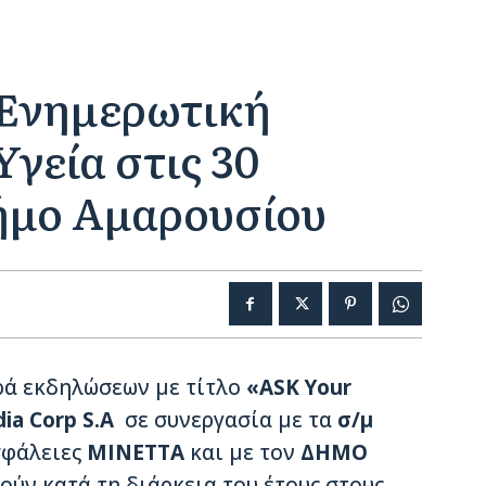
 Ενημερωτική
γεία στις 30
Δήμο Αμαρουσίου
ρά εκδηλώσεων με τίτλο
«ASK Your
dia Corp S.A
σε συνεργασία με τα
σ/μ
φάλειες
ΜΙΝΕΤΤΑ
και με τον
ΔΗΜΟ
ύν κατά τη διάρκεια του έτους στους