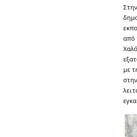
Στην
δημο
εκπα
από 
Χαλά
εξατ
με τ
στην
λειτ
εγκα