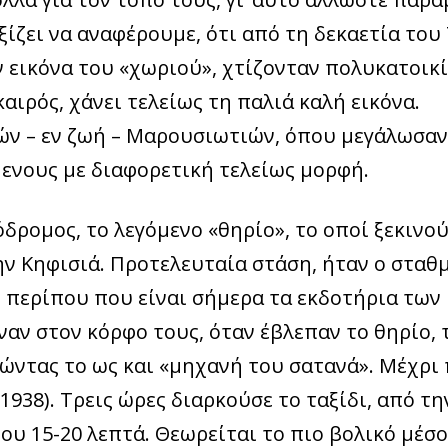
ζει να αναφέρουμε, ότι από τη δεκαετία του ΄
ην εικόνα του «χωριού», χτίζονταν πολυκατοικί
αιρός, χάνει τελείως τη παλιά καλή εικόνα.
ιών – εν ζωή – Μαρουσιωτιών, όπου μεγάλωσαν
μενους με διαφορετική τελείως μορφή.
δρομος, το λεγόμενο «θηρίο», το οποί ξεκινο
ην Κηφισιά. Προτελευταία στάση, ήταν ο σταθ
ί περίπου που είναι σήμερα τα εκδοτήρια των
ναν στον κόρφο τους, όταν έβλεπαν το θηρίο, 
λώντας το ως και «μηχανή του σατανά». Μέχρι
938). Τρεις ώρες διαρκούσε το ταξίδι, από τη
ου 15-20 λεπτά. Θεωρείται το πιο βολικό μέσο