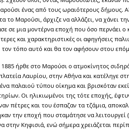
αρούσι ένας από τους ωραιότερους δήμους. Αξί
τα το Μαρούσι, άρχιζε να αλλάζει, να χάνει τ
σε σε μια μοντέρνα εποχή που όσο περνάει ο κ
ίτερες και χαρακτηριστικές οι αφηγήσεις παλ
 τον τόπο αυτό και θα τον αφήσουν στου επό
 1885 ήρθε στο Μαρούσι ο ατμοκίνητος σιδηρό
πλατεία Λαυρίου, στην Αθήνα και κατέληγε στ
 ένα παλαιού τύπου οίκημα και βρισκόταν εκε
τηρίων. Οι ηλικιωμένοι της τότε εποχής, έφτυ
ναν πέτρες και του έσπαζαν τα τζάμια, αποκα
καν την εποχή που σταμάτησε να λειτουργεί (1
α στην Κηφισιά, ενώ σήμερα χρειάζεται περίπ