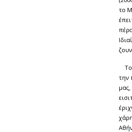
το Μ
έπει
πέρα
Ιδια
ζουν
Το
την 
μας,
εισι
έριχ
χάρη
Αθήν