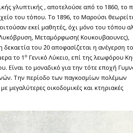
κής γλυπτικής , αποτελούσε από το 1860, το 
χείο του τόπου. Το 1896, το Μαρούσι θεωρείτ
οιτούσαν εκεί μαθητές, όχι μόνο του τόπου α
, Λυκόβρυση, Μεταμόρφωση( Κουκουβαουνες),
η δεκαετία του ΄20 αποφασίζεται η ανέγερση τ
ο
ερα το 1
Γενικό Λύκειο, επί της λεωφόρου Κη
υ. Είναι το μοναδικό για την τότε εποχή Γυμν
ηνών. Την περίοδο των παγκοσμίων πολέμων
με μεγαλύτερες οικοδομικές και κτηριακές