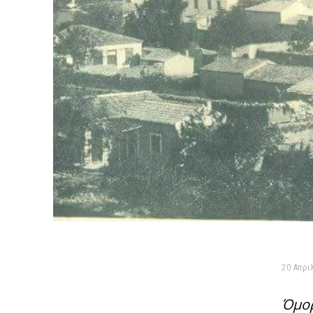
20 Απριλ
Όμορ