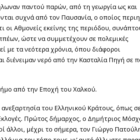
 δήλωναν παντού παρών, από τη γεωργία ως και
νται συχνά από τον Παυσανία, ο οποίος περι
ότι οι Αθμονείς εκείνης της περιόδου, συνάπτο
ιππέων, ώστε να συμμετέχουν σε πολεμικές
εί με τα νεότερα χρόνια, όπου διάφοροι
ι διένειμαν νερό από την Κασταλία Πηγή σε π
ήμο από την Εποχή του Χαλκού.
 ανεξαρτησία του Ελληνικού Κράτους, όπως σ
Εκλογές. Πρώτος δήμαρχος, ο Δημήτριος Μόσχ
οί άλλοι, μέχρι το σήμερα, τον Γιώργο Πατούλ
ολλά για τον τόπο τους, γι’ αυτό άλλωστε παρα