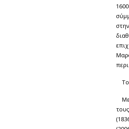
1600
σύμμ
στην
διαθ
επιχ
Μαρο
περι
Τ
Με
τους
(183
(200