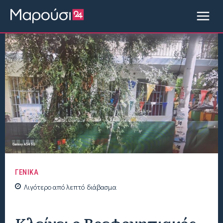
ΓΕΝΙΚΑ
Λιγότερο από
λεπτό
διάβασμα
Κλείνει ο Βρεφονηπιακός