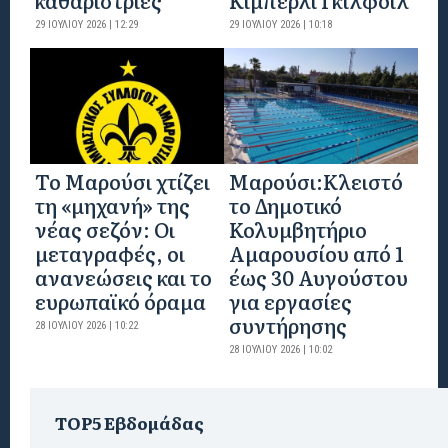
29 ΙΟΥΛΊΟΥ 2026 | 12:29
29 ΙΟΥΛΊΟΥ 2026 | 10:18
Το Μαρούσι χτίζει
Μαρούσι:Κλειστό
τη «μηχανή» της
το Δημοτικό
νέας σεζόν: Οι
Κολυμβητήριο
μεταγραφές, οι
Αμαρουσίου από 1
ανανεώσεις και το
έως 30 Αυγούστου
ευρωπαϊκό όραμα
για εργασίες
συντήρησης
28 ΙΟΥΛΊΟΥ 2026 | 10:22
28 ΙΟΥΛΊΟΥ 2026 | 10:02
TOP5 Εβδομάδας