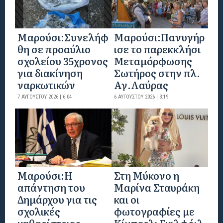
Μαρούσι:Συνελήφ
Μαρούσι:Πανυγήρ
θη σε προαύλιο
ισε το παρεκκλήσι
σχολείου 35χρονος
Μεταμόρφωσης
για διακίνηση
Σωτήρος στην πλ.
ναρκωτικών
Αγ.Λαύρας
7 ΑΥΓΟΎΣΤΟΥ 2026 | 6:04
6 ΑΥΓΟΎΣΤΟΥ 2026 | 3:19
Μαρούσι:Η
Στη Μύκονο η
απάντηση του
Μαρίνα Σταυράκη
Δημάρχου για τις
και οι
σχολικές
φωτογραφίες με
καθαρίστριες
Κίμπερλι Γκιλφόιλ