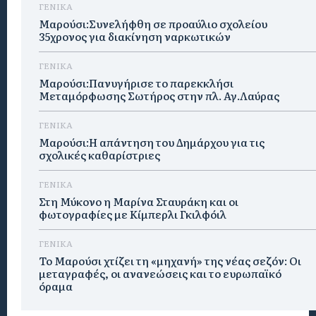
ΓΕΝΙΚΑ
Μαρούσι:Συνελήφθη σε προαύλιο σχολείου
35χρονος για διακίνηση ναρκωτικών
ΓΕΝΙΚΑ
Μαρούσι:Πανυγήρισε το παρεκκλήσι
Μεταμόρφωσης Σωτήρος στην πλ. Αγ.Λαύρας
ΓΕΝΙΚΑ
Μαρούσι:Η απάντηση του Δημάρχου για τις
σχολικές καθαρίστριες
ΓΕΝΙΚΑ
Στη Μύκονο η Μαρίνα Σταυράκη και οι
φωτογραφίες με Κίμπερλι Γκιλφόιλ
ΓΕΝΙΚΑ
Το Μαρούσι χτίζει τη «μηχανή» της νέας σεζόν: Οι
μεταγραφές, οι ανανεώσεις και το ευρωπαϊκό
όραμα