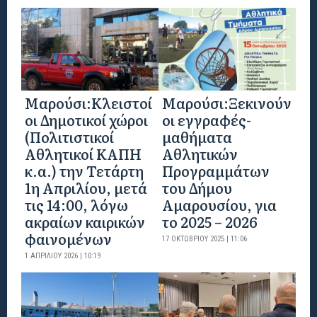
Mαρούσι:Κλειστοί
Μαρούσι:Ξεκινούν
οι Δημοτικοί χώροι
οι εγγραφές-
(Πολιτιστικοί
μαθήματα
Αθλητικοί ΚΑΠΗ
Αθλητικών
κ.α.) την Τετάρτη
Προγραμμάτων
1η Απριλίου, μετά
του Δήμου
τις 14:00, λόγω
Αμαρουσίου, για
ακραίων καιρικών
το 2025 – 2026
φαινομένων
17 ΟΚΤΩΒΡΊΟΥ 2025 | 11:06
1 ΑΠΡΙΛΊΟΥ 2026 | 10:19