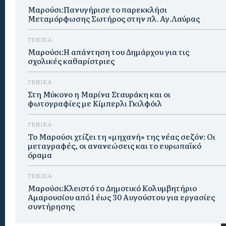
Μαρούσι:Πανυγήρισε το παρεκκλήσι
Μεταμόρφωσης Σωτήρος στην πλ. Αγ.Λαύρας
ΓΕΝΙΚΑ
Μαρούσι:Η απάντηση του Δημάρχου για τις
σχολικές καθαρίστριες
ΓΕΝΙΚΑ
Στη Μύκονο η Μαρίνα Σταυράκη και οι
φωτογραφίες με Κίμπερλι Γκιλφόιλ
ΓΕΝΙΚΑ
Το Μαρούσι χτίζει τη «μηχανή» της νέας σεζόν: Οι
μεταγραφές, οι ανανεώσεις και το ευρωπαϊκό
όραμα
ΓΕΝΙΚΑ
Μαρούσι:Κλειστό το Δημοτικό Κολυμβητήριο
Αμαρουσίου από 1 έως 30 Αυγούστου για εργασίες
συντήρησης