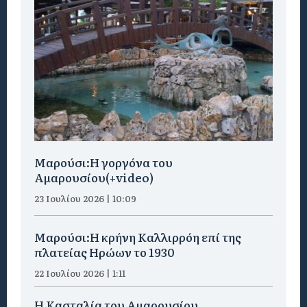
Μαρούσι:H γοργόνα του
Αμαρουσίου(+video)
23 Ιουλίου 2026 | 10:09
Μαρούσι:Η κρήνη Καλλιρρόη επί της
πλατείας Ηρώων το 1930
22 Ιουλίου 2026 | 1:11
Η Κασταλία του Αμαρουσίου