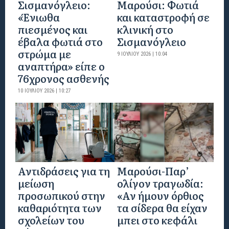
Σισμανόγλειο:
Μαρούσι: Φωτιά
«Ένιωθα
και καταστροφή σε
πιεσμένος και
κλινική στο
έβαλα φωτιά στο
Σισμανόγλειο
στρώμα με
9 ΙΟΥΛΊΟΥ 2026 | 10:04
αναπτήρα» είπε ο
76χρονος ασθενής
10 ΙΟΥΛΊΟΥ 2026 | 10:27
Αντιδράσεις για τη
Μαρούσι-Παρ’
μείωση
ολίγον τραγωδία:
προσωπικού στην
«Αν ήμουν όρθιος
καθαριότητα των
τα σίδερα θα είχαν
σχολείων του
μπει στο κεφάλι