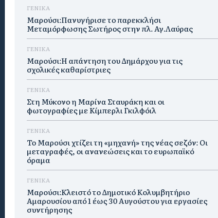
ΓΕΝΙΚΑ
Μαρούσι:Πανυγήρισε το παρεκκλήσι
Μεταμόρφωσης Σωτήρος στην πλ. Αγ.Λαύρας
ΓΕΝΙΚΑ
Μαρούσι:Η απάντηση του Δημάρχου για τις
σχολικές καθαρίστριες
ΓΕΝΙΚΑ
Στη Μύκονο η Μαρίνα Σταυράκη και οι
φωτογραφίες με Κίμπερλι Γκιλφόιλ
ΓΕΝΙΚΑ
Το Μαρούσι χτίζει τη «μηχανή» της νέας σεζόν: Οι
μεταγραφές, οι ανανεώσεις και το ευρωπαϊκό
όραμα
ΓΕΝΙΚΑ
Μαρούσι:Κλειστό το Δημοτικό Κολυμβητήριο
Αμαρουσίου από 1 έως 30 Αυγούστου για εργασίες
συντήρησης