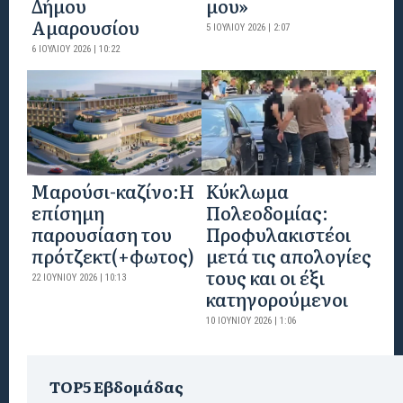
Δήμου
μου»
Αμαρουσίου
5 ΙΟΥΛΊΟΥ 2026 | 2:07
6 ΙΟΥΛΊΟΥ 2026 | 10:22
Mαρούσι-καζίνο:H
Κύκλωμα
επίσημη
Πολεοδομίας:
παρουσίαση του
Προφυλακιστέοι
πρότζεκτ(+φωτος)
μετά τις απολογίες
τους και οι έξι
22 ΙΟΥΝΊΟΥ 2026 | 10:13
κατηγορούμενοι
10 ΙΟΥΝΊΟΥ 2026 | 1:06
TOP5 Εβδομάδας