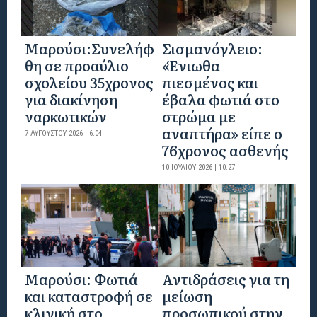
Μαρούσι:Συνελήφ
Σισμανόγλειο:
θη σε προαύλιο
«Ένιωθα
σχολείου 35χρονος
πιεσμένος και
για διακίνηση
έβαλα φωτιά στο
ναρκωτικών
στρώμα με
αναπτήρα» είπε ο
7 ΑΥΓΟΎΣΤΟΥ 2026 | 6:04
76χρονος ασθενής
10 ΙΟΥΛΊΟΥ 2026 | 10:27
Μαρούσι: Φωτιά
Αντιδράσεις για τη
και καταστροφή σε
μείωση
κλινική στο
προσωπικού στην