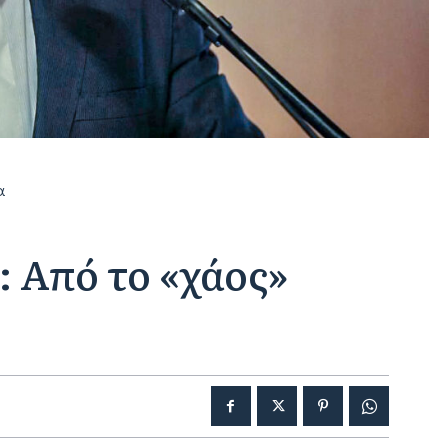
α
 Από το «χάος»