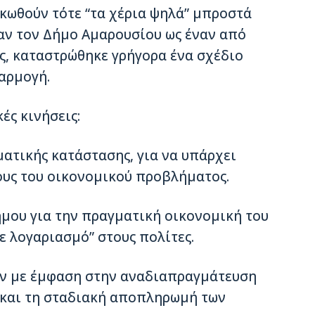
ηκωθούν τότε “τα χέρια ψηλά” µπροστά
αν τον Δήµο Αµαρουσίου ως έναν από
ς, καταστρώθηκε γρήγορα ένα σχέδιο
φαρµογή.
ές κινήσεις:
µατικής κατάστασης, για να υπάρχει
ους του οικονοµικού προβλήµατος.
ήµου για την πραγµατική οικονοµική του
ε λογαριασµό” στους πολίτες.
εων µε έµφαση στην αναδιαπραγµάτευση
 και τη σταδιακή αποπληρωµή των