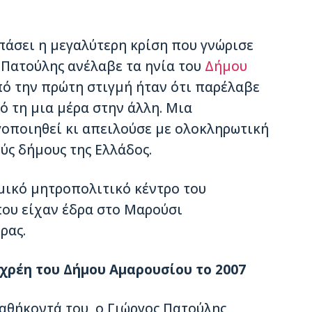
σπάσει η µεγαλύτερη κρίση που γνώρισε
 Πατούλης ανέλαβε τα ηνία του
Δήμου
πό την πρώτη στιγµή ήταν ότι παρέλαβε
ό τη µια µέρα στην άλλη. Μια
γοποιηθεί κι απειλούσε µε ολοκληρωτική
ύς δήµους της Ελλάδος.
µικό µητροπολιτικό κέντρο του
που είχαν έδρα στο Μαρούσι
ρας.
χρέη του Δήµου Αµαρουσίου το 2007
αθήκοντά του, ο Γιώργος Πατούλης