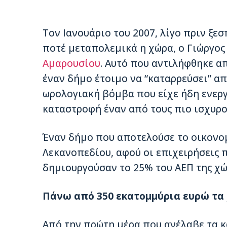
Τον Ιανουάριο του 2007, λίγο πριν ξε
ποτέ µεταπολεµικά η χώρα, ο Γιώργος
Αμαρουσίου
. Αυτό που αντιλήφθηκε α
έναν δήµο έτοιµο να “καταρρεύσει” απ
ωρολογιακή βόµβα που είχε ήδη ενερ
καταστροφή έναν από τους πιο ισχυρο
Έναν δήµο που αποτελούσε το οικονο
Λεκανοπεδίου, αφού οι επιχειρήσεις 
δηµιουργούσαν το 25% του ΑΕΠ της χώ
Πάνω από 350 εκατοµµύρια ευρώ τα 
Από την πρώτη µέρα που ανέλαβε τα κ