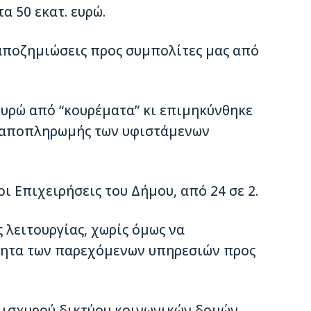
α 50 εκατ. ευρώ.
αποζηµιώσεις προς συµπολίτες µας από
ευρώ από “κουρέµατα” κι επιµηκύνθηκε
 αποπληρωµής των υφιστάµενων
 Επιχειρήσεις του Δήµου, από 24 σε 2.
 λειτουργίας, χωρίς όµως να
τητα των παρεχόµενων υπηρεσιών προς
 ισχυρού δικτύου κοινωνικών δοµών,