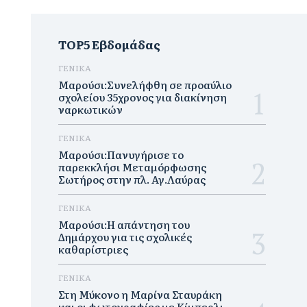
TOP5 Εβδομάδας
ΓΕΝΙΚΑ
Μαρούσι:Συνελήφθη σε προαύλιο
σχολείου 35χρονος για διακίνηση
ναρκωτικών
ΓΕΝΙΚΑ
Μαρούσι:Πανυγήρισε το
παρεκκλήσι Μεταμόρφωσης
Σωτήρος στην πλ. Αγ.Λαύρας
ΓΕΝΙΚΑ
Μαρούσι:Η απάντηση του
Δημάρχου για τις σχολικές
καθαρίστριες
ΓΕΝΙΚΑ
Στη Μύκονο η Μαρίνα Σταυράκη
και οι φωτογραφίες με Κίμπερλι