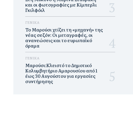
και οι φωτογραφίες με Κίμπερλι
Γκιλφόιλ
ΓΕΝΙΚΑ
Το Μαρούσι χτίζει τη «μηχανή» της
νέας σεζόν: Οι μεταγραφές, οι
ανανεώσεις και το ευρωπαϊκό
όραμα
ΓΕΝΙΚΑ
Μαρούσι:Κλειστό το Δημοτικό
Κολυμβητήριο Αμαρουσίου από 1
έως 30 Αυγούστου για εργασίες
συντήρησης