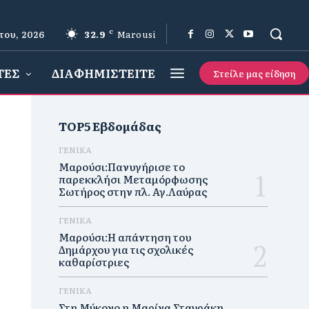
του, 2026
32.9
C
Marousi
ΤΕΣ
ΔΙΑΦΗΜΙΣΤΕΙΤΕ
Στείλε μας είδηση
TOP5 Εβδομάδας
ΓΕΝΙΚΑ
Μαρούσι:Πανυγήρισε το
παρεκκλήσι Μεταμόρφωσης
Σωτήρος στην πλ. Αγ.Λαύρας
ΓΕΝΙΚΑ
Μαρούσι:Η απάντηση του
Δημάρχου για τις σχολικές
καθαρίστριες
ΓΕΝΙΚΑ
Στη Μύκονο η Μαρίνα Σταυράκη