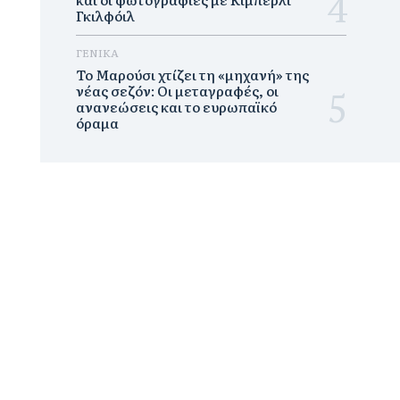
Γκιλφόιλ
ΓΕΝΙΚΑ
Το Μαρούσι χτίζει τη «μηχανή» της
νέας σεζόν: Οι μεταγραφές, οι
ανανεώσεις και το ευρωπαϊκό
όραμα