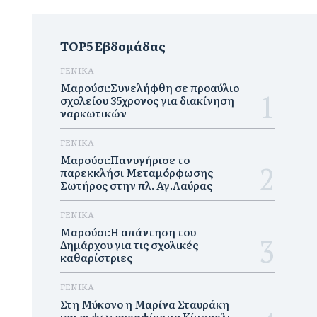
TOP5 Εβδομάδας
ΓΕΝΙΚΑ
Μαρούσι:Συνελήφθη σε προαύλιο
σχολείου 35χρονος για διακίνηση
ναρκωτικών
ΓΕΝΙΚΑ
Μαρούσι:Πανυγήρισε το
παρεκκλήσι Μεταμόρφωσης
Σωτήρος στην πλ. Αγ.Λαύρας
ΓΕΝΙΚΑ
Μαρούσι:Η απάντηση του
Δημάρχου για τις σχολικές
καθαρίστριες
ΓΕΝΙΚΑ
Στη Μύκονο η Μαρίνα Σταυράκη
και οι φωτογραφίες με Κίμπερλι