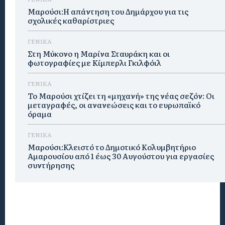
Μαρούσι:Η απάντηση του Δημάρχου για τις
σχολικές καθαρίστριες
ΓΕΝΙΚΑ
Στη Μύκονο η Μαρίνα Σταυράκη και οι
φωτογραφίες με Κίμπερλι Γκιλφόιλ
ΓΕΝΙΚΑ
Το Μαρούσι χτίζει τη «μηχανή» της νέας σεζόν: Οι
μεταγραφές, οι ανανεώσεις και το ευρωπαϊκό
όραμα
ΓΕΝΙΚΑ
Μαρούσι:Κλειστό το Δημοτικό Κολυμβητήριο
Αμαρουσίου από 1 έως 30 Αυγούστου για εργασίες
συντήρησης