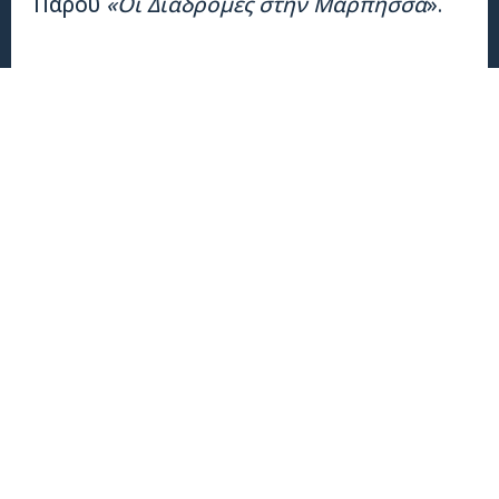
Πάρου
«Οι Διαδρομές στην Μάρπησσα
».