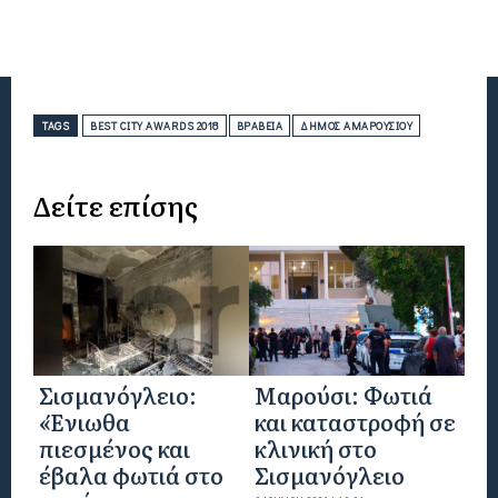
TAGS
BEST CITY AWARDS 2018
ΒΡΑΒΕΊΑ
ΔΉΜΟΣ ΑΜΑΡΟΥΣΊΟΥ
Δείτε επίσης
Σισμανόγλειο:
Μαρούσι: Φωτιά
«Ένιωθα
και καταστροφή σε
πιεσμένος και
κλινική στο
έβαλα φωτιά στο
Σισμανόγλειο