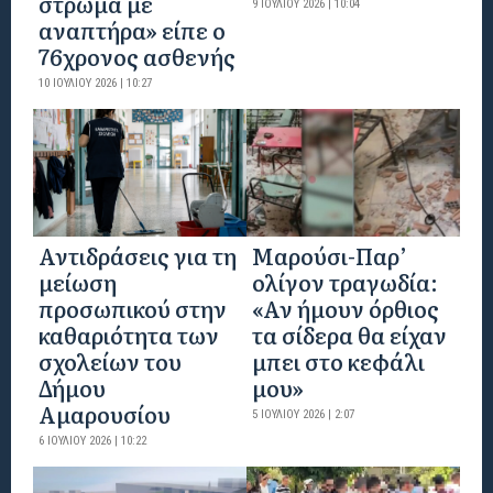
στρώμα με
9 ΙΟΥΛΊΟΥ 2026 | 10:04
αναπτήρα» είπε ο
76χρονος ασθενής
10 ΙΟΥΛΊΟΥ 2026 | 10:27
Αντιδράσεις για τη
Μαρούσι-Παρ’
μείωση
ολίγον τραγωδία:
προσωπικού στην
«Αν ήμουν όρθιος
καθαριότητα των
τα σίδερα θα είχαν
σχολείων του
μπει στο κεφάλι
Δήμου
μου»
Αμαρουσίου
5 ΙΟΥΛΊΟΥ 2026 | 2:07
6 ΙΟΥΛΊΟΥ 2026 | 10:22