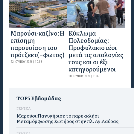
Mαρούσι-καζίνο:H
Κύκλωμα
επίσημη
Πολεοδομίας:
παρουσίαση του
Προφυλακιστέοι
πρότζεκτ(+φωτος)
μετά τις απολογίες
τους και οι έξι
22 ΙΟΥΝΊΟΥ 2026 | 10:13
κατηγορούμενοι
10 ΙΟΥΝΊΟΥ 2026 | 1:06
TOP5 Εβδομάδας
ΓΕΝΙΚΑ
Μαρούσι:Πανυγήρισε το παρεκκλήσι
Μεταμόρφωσης Σωτήρος στην πλ. Αγ.Λαύρας
ΓΕΝΙΚΑ