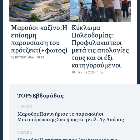
Mαρούσι-καζίνο:H
Κύκλωμα
επίσημη
Πολεοδομίας:
παρουσίαση του
Προφυλακιστέοι
πρότζεκτ(+φωτος)
μετά τις απολογίες
τους και οι έξι
22 ΙΟΥΝΊΟΥ 2026 | 10:13
κατηγορούμενοι
10 ΙΟΥΝΊΟΥ 2026 | 1:06
TOP5 Εβδομάδας
ΓΕΝΙΚΑ
Μαρούσι:Πανυγήρισε το παρεκκλήσι
Μεταμόρφωσης Σωτήρος στην πλ. Αγ.Λαύρας
ΓΕΝΙΚΑ
Μαρούσι:Η απάντηση του Δημάρχου για τις