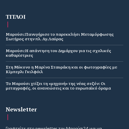
ΤΙΤΛΟΙ
Μαρούσι:Πανυγήρισε το παρεκκλήσι Μεταμόρφωσης
Σωτήρος στην πλ. Αγ.Λαύρας
Μαρούσι:Η απάντηση του Δημάρχου για τις σχολικές
καθαρίστριες
Στη Μύκονο η Μαρίνα Σταυράκη και οι φωτογραφίες με
Κίμπερλι Γκιλφόιλ
Το Μαρούσι χτίζει τη «μηχανή» της νέας σεζόν: Οι
μεταγραφές, οι ανανεώσεις και το ευρωπαϊκό όραμα
Newsletter
Γραφτείτε στο newsletter του Μαρούσι24 για να