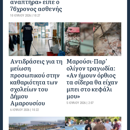
αναπτήρα» είπε ο
76χρονος ασθενής
10 ΙΟΥΛΊΟΥ 2026 | 10:27
Αντιδράσεις για τη
Μαρούσι-Παρ’
μείωση
ολίγον τραγωδία:
προσωπικού στην
«Αν ήμουν όρθιος
καθαριότητα των
τα σίδερα θα είχαν
σχολείων του
μπει στο κεφάλι
Δήμου
μου»
Αμαρουσίου
5 ΙΟΥΛΊΟΥ 2026 | 2:07
6 ΙΟΥΛΊΟΥ 2026 | 10:22