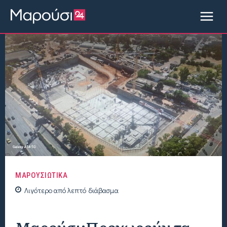
ΜΑΡΟΥΣΙΩΤΙΚΑ
Λιγότερο από
λεπτό
διάβασμα
Μαρούσι:Προχωρούν τα