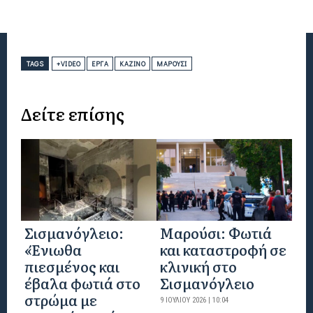
TAGS
+VIDEO
ΈΡΓΑ
ΚΑΖΊΝΟ
ΜΑΡΟΎΣΙ
Δείτε επίσης
Σισμανόγλειο:
Μαρούσι: Φωτιά
«Ένιωθα
και καταστροφή σε
πιεσμένος και
κλινική στο
έβαλα φωτιά στο
Σισμανόγλειο
στρώμα με
9 ΙΟΥΛΊΟΥ 2026 | 10:04