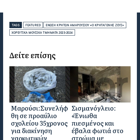
TAGS
FEATURED
ΈΝΩΣΗ ΚΡΗΤΏΝ ΑΜΑΡΟΥΣΊΟΥ «Ο ΚΡΗΤΑΓΕΝΉΣ ΖΕΥΣ»
ΧΟΡΕΥΤΙΚΆ ΜΟΥΣΙΚΆ ΤΜΉΜΑΤΑ 2023-2024
Δείτε επίσης
Μαρούσι:Συνελήφ
Σισμανόγλειο:
θη σε προαύλιο
«Ένιωθα
σχολείου 35χρονος
πιεσμένος και
για διακίνηση
έβαλα φωτιά στο
ναρκωτικών
στρώμα με