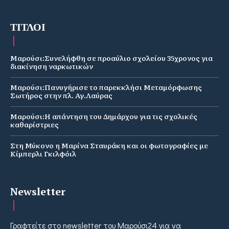
ΤΙΤΛΟΙ
Μαρούσι:Συνελήφθη σε προαύλιο σχολείου 35χρονος για
διακίνηση ναρκωτικών
Μαρούσι:Πανυγήρισε το παρεκκλήσι Μεταμόρφωσης
Σωτήρος στην πλ. Αγ.Λαύρας
Μαρούσι:Η απάντηση του Δημάρχου για τις σχολικές
καθαρίστριες
Στη Μύκονο η Μαρίνα Σταυράκη και οι φωτογραφίες με
Κίμπερλι Γκιλφόιλ
Newsletter
Γραφτείτε στο newsletter του Μαρούσι24 για να