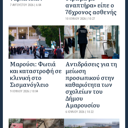
αναπτήρα» είπε ο
7 ΑΥΓΟΎΣΤΟΥ 2026 | 6:04
76χρονος ασθενής
10 ΙΟΥΛΊΟΥ 2026 | 10:27
Μαρούσι: Φωτιά
Αντιδράσεις για τη
και καταστροφή σε
μείωση
κλινική στο
προσωπικού στην
Σισμανόγλειο
καθαριότητα των
σχολείων του
9 ΙΟΥΛΊΟΥ 2026 | 10:04
Δήμου
Αμαρουσίου
6 ΙΟΥΛΊΟΥ 2026 | 10:22