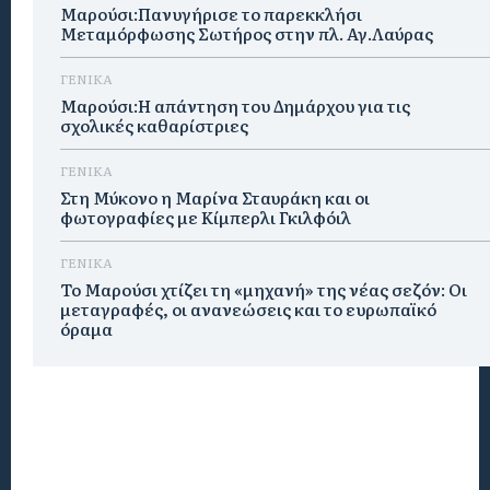
Μαρούσι:Πανυγήρισε το παρεκκλήσι
Μεταμόρφωσης Σωτήρος στην πλ. Αγ.Λαύρας
ΓΕΝΙΚΑ
Μαρούσι:Η απάντηση του Δημάρχου για τις
σχολικές καθαρίστριες
ΓΕΝΙΚΑ
Στη Μύκονο η Μαρίνα Σταυράκη και οι
φωτογραφίες με Κίμπερλι Γκιλφόιλ
ΓΕΝΙΚΑ
Το Μαρούσι χτίζει τη «μηχανή» της νέας σεζόν: Οι
μεταγραφές, οι ανανεώσεις και το ευρωπαϊκό
όραμα