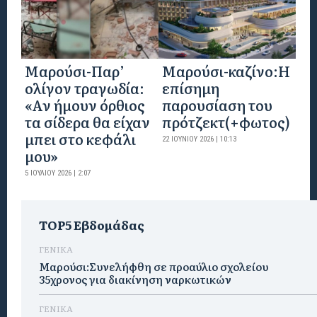
Μαρούσι-Παρ’
Mαρούσι-καζίνο:H
ολίγον τραγωδία:
επίσημη
«Αν ήμουν όρθιος
παρουσίαση του
τα σίδερα θα είχαν
πρότζεκτ(+φωτος)
μπει στο κεφάλι
22 ΙΟΥΝΊΟΥ 2026 | 10:13
μου»
5 ΙΟΥΛΊΟΥ 2026 | 2:07
TOP5 Εβδομάδας
ΓΕΝΙΚΑ
Μαρούσι:Συνελήφθη σε προαύλιο σχολείου
35χρονος για διακίνηση ναρκωτικών
ΓΕΝΙΚΑ