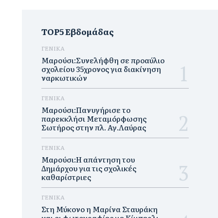
TOP5 Εβδομάδας
ΓΕΝΙΚΑ
Μαρούσι:Συνελήφθη σε προαύλιο
σχολείου 35χρονος για διακίνηση
ναρκωτικών
ΓΕΝΙΚΑ
Μαρούσι:Πανυγήρισε το
παρεκκλήσι Μεταμόρφωσης
Σωτήρος στην πλ. Αγ.Λαύρας
ΓΕΝΙΚΑ
Μαρούσι:Η απάντηση του
Δημάρχου για τις σχολικές
καθαρίστριες
ΓΕΝΙΚΑ
Στη Μύκονο η Μαρίνα Σταυράκη
και οι φωτογραφίες με Κίμπερλι