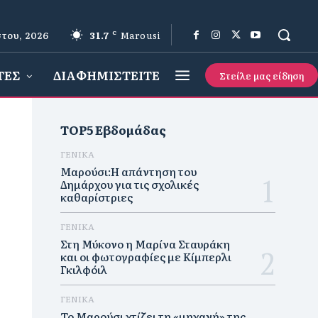
του, 2026
31.7
C
Marousi
ΤΕΣ
ΔΙΑΦΗΜΙΣΤΕΙΤΕ
Στείλε μας είδηση
TOP5 Εβδομάδας
ΓΕΝΙΚΑ
Μαρούσι:Η απάντηση του
Δημάρχου για τις σχολικές
καθαρίστριες
ΓΕΝΙΚΑ
Στη Μύκονο η Μαρίνα Σταυράκη
και οι φωτογραφίες με Κίμπερλι
Γκιλφόιλ
ΓΕΝΙΚΑ
Το Μαρούσι χτίζει τη «μηχανή» της