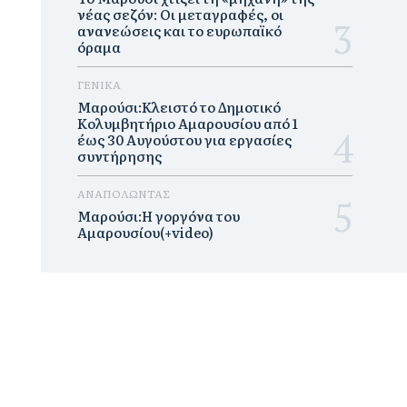
νέας σεζόν: Οι μεταγραφές, οι
ανανεώσεις και το ευρωπαϊκό
όραμα
ΓΕΝΙΚΑ
Μαρούσι:Κλειστό το Δημοτικό
Κολυμβητήριο Αμαρουσίου από 1
έως 30 Αυγούστου για εργασίες
συντήρησης
ΑΝΑΠΟΛΩΝΤΑΣ
Μαρούσι:H γοργόνα του
Αμαρουσίου(+video)