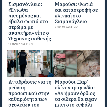
Σισμανόγλειο:
Μαρούσι: Φωτιά
«Ένιωθα
και καταστροφή σε
πιεσμένος και
κλινική στο
έβαλα φωτιά στο
Σισμανόγλειο
στρώμα με
9 ΙΟΥΛΊΟΥ 2026 | 10:04
αναπτήρα» είπε ο
76χρονος ασθενής
10 ΙΟΥΛΊΟΥ 2026 | 10:27
Αντιδράσεις για τη
Μαρούσι-Παρ’
μείωση
ολίγον τραγωδία:
προσωπικού στην
«Αν ήμουν όρθιος
καθαριότητα των
τα σίδερα θα είχαν
σχολείων του
μπει στο κεφάλι