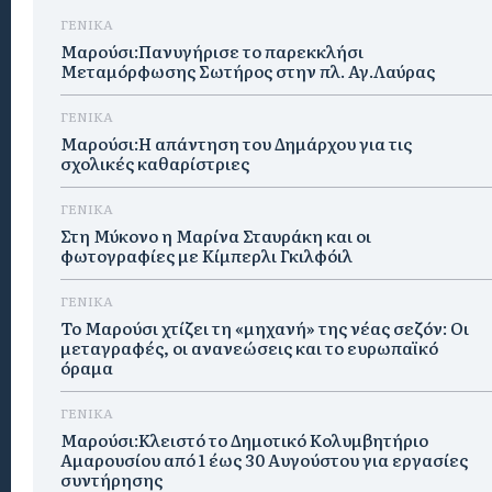
ΓΕΝΙΚΑ
Μαρούσι:Πανυγήρισε το παρεκκλήσι
Μεταμόρφωσης Σωτήρος στην πλ. Αγ.Λαύρας
ΓΕΝΙΚΑ
Μαρούσι:Η απάντηση του Δημάρχου για τις
σχολικές καθαρίστριες
ΓΕΝΙΚΑ
Στη Μύκονο η Μαρίνα Σταυράκη και οι
φωτογραφίες με Κίμπερλι Γκιλφόιλ
ΓΕΝΙΚΑ
Το Μαρούσι χτίζει τη «μηχανή» της νέας σεζόν: Οι
μεταγραφές, οι ανανεώσεις και το ευρωπαϊκό
όραμα
ΓΕΝΙΚΑ
Μαρούσι:Κλειστό το Δημοτικό Κολυμβητήριο
Αμαρουσίου από 1 έως 30 Αυγούστου για εργασίες
συντήρησης