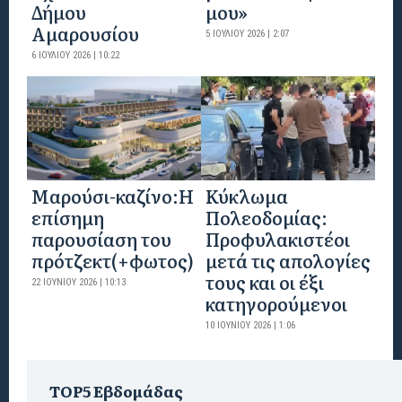
Δήμου
μου»
Αμαρουσίου
5 ΙΟΥΛΊΟΥ 2026 | 2:07
6 ΙΟΥΛΊΟΥ 2026 | 10:22
Mαρούσι-καζίνο:H
Κύκλωμα
επίσημη
Πολεοδομίας:
παρουσίαση του
Προφυλακιστέοι
πρότζεκτ(+φωτος)
μετά τις απολογίες
τους και οι έξι
22 ΙΟΥΝΊΟΥ 2026 | 10:13
κατηγορούμενοι
10 ΙΟΥΝΊΟΥ 2026 | 1:06
TOP5 Εβδομάδας