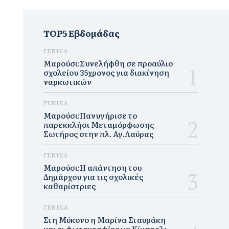
TOP5 Εβδομάδας
ΓΕΝΙΚΑ
Μαρούσι:Συνελήφθη σε προαύλιο
σχολείου 35χρονος για διακίνηση
ναρκωτικών
ΓΕΝΙΚΑ
Μαρούσι:Πανυγήρισε το
παρεκκλήσι Μεταμόρφωσης
Σωτήρος στην πλ. Αγ.Λαύρας
ΓΕΝΙΚΑ
Μαρούσι:Η απάντηση του
Δημάρχου για τις σχολικές
καθαρίστριες
ΓΕΝΙΚΑ
Στη Μύκονο η Μαρίνα Σταυράκη
και οι φωτογραφίες με Κίμπερλι