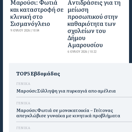
Μαρούσι: Φωτιά
Αντιδράσεις για τη
και καταστροφή σε
μείωση
κλινική στο
προσωπικού στην
Σισμανόγλειο
καθαριότητα των
σχολείων του
9 ΙΟΥΛΊΟΥ 2026 | 10:04
Δήμου
Αμαρουσίου
6 ΙΟΥΛΊΟΥ 2026 | 10:22
TOP5 Εβδομάδας
ΓΕΝΙΚΑ
Μαρούσι:Σύλληψη για πυρκαγιά απο αμέλεια
ΓΕΝΙΚΑ
Μαρούσι:Φωτιά σε μονοκατοικία – Γείτονας
απεγκλώβισε γυναίκα με κινητικά προβλήματα
ΓΕΝΙΚΑ