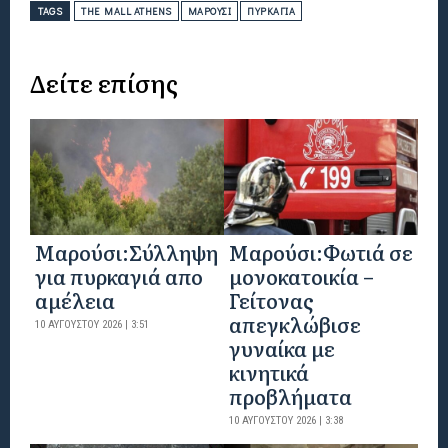
TAGS
THE MALL ATHENS
ΜΑΡΟΎΣΙ
ΠΥΡΚΑΓΙΆ
Δείτε επίσης
Μαρούσι:Σύλληψη
Μαρούσι:Φωτιά σε
για πυρκαγιά απο
μονοκατοικία –
αμέλεια
Γείτονας
απεγκλώβισε
10 ΑΥΓΟΎΣΤΟΥ 2026 | 3:51
γυναίκα με
κινητικά
προβλήματα
10 ΑΥΓΟΎΣΤΟΥ 2026 | 3:38