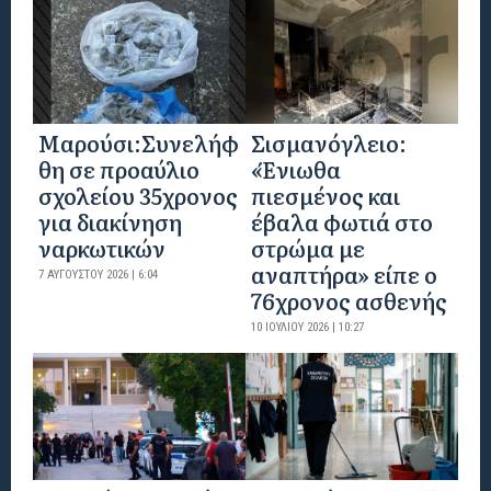
Μαρούσι:Συνελήφ
Σισμανόγλειο:
θη σε προαύλιο
«Ένιωθα
σχολείου 35χρονος
πιεσμένος και
για διακίνηση
έβαλα φωτιά στο
ναρκωτικών
στρώμα με
αναπτήρα» είπε ο
7 ΑΥΓΟΎΣΤΟΥ 2026 | 6:04
76χρονος ασθενής
10 ΙΟΥΛΊΟΥ 2026 | 10:27