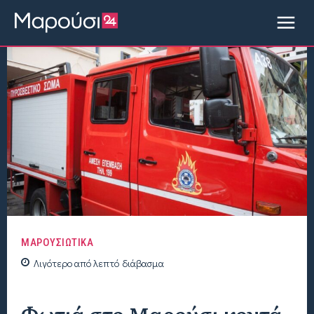
ΜΑΡΟΥΣΙΩΤΙΚΑ
Λιγότερο από
λεπτό
διάβασμα
Φωτιά στο Μαρούσι κοντά