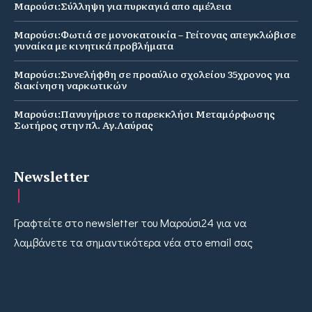
Μαρούσι:Σύλληψη για πυρκαγιά απο αμέλεια
Μαρούσι:Φωτιά σε μονοκατοικία – Γείτονας απεγκλώβισε
γυναίκα με κινητικά προβλήματα
Μαρούσι:Συνελήφθη σε προαύλιο σχολείου 35χρονος για
διακίνηση ναρκωτικών
Μαρούσι:Πανυγήρισε το παρεκκλήσι Μεταμόρφωσης
Σωτήρος στην πλ. Αγ.Λαύρας
Newsletter
Γραφτείτε στο newsletter του Μαρούσι24 για να
λαμβάνετε τα σημαντικότερα νέα στο email σας