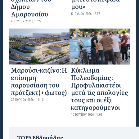
Δήμου
μου»
Αμαρουσίου
5 ΙΟΥΛΊΟΥ 2026 | 2:07
6 ΙΟΥΛΊΟΥ 2026 | 10:22
Mαρούσι-καζίνο:H
Κύκλωμα
επίσημη
Πολεοδομίας:
παρουσίαση του
Προφυλακιστέοι
πρότζεκτ(+φωτος)
μετά τις απολογίες
τους και οι έξι
22 ΙΟΥΝΊΟΥ 2026 | 10:13
κατηγορούμενοι
10 ΙΟΥΝΊΟΥ 2026 | 1:06
TOP5 Εβδομάδας