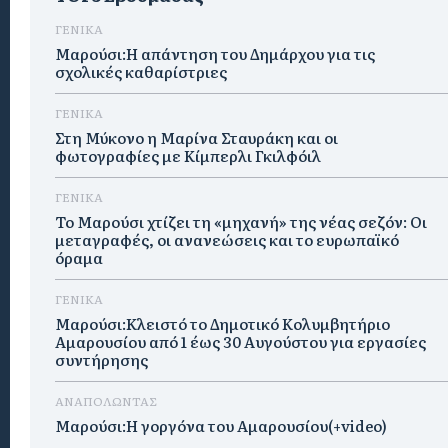
ΓΕΝΙΚΑ
Μαρούσι:Η απάντηση του Δημάρχου για τις
σχολικές καθαρίστριες
ΓΕΝΙΚΑ
Στη Μύκονο η Μαρίνα Σταυράκη και οι
φωτογραφίες με Κίμπερλι Γκιλφόιλ
ΓΕΝΙΚΑ
Το Μαρούσι χτίζει τη «μηχανή» της νέας σεζόν: Οι
μεταγραφές, οι ανανεώσεις και το ευρωπαϊκό
όραμα
ΓΕΝΙΚΑ
Μαρούσι:Κλειστό το Δημοτικό Κολυμβητήριο
Αμαρουσίου από 1 έως 30 Αυγούστου για εργασίες
συντήρησης
ΑΝΑΠΟΛΩΝΤΑΣ
Μαρούσι:H γοργόνα του Αμαρουσίου(+video)