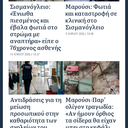
Σισμανόγλειο:
Μαρούσι: Φωτιά
«Ένιωθα
και καταστροφή σε
πιεσμένος και
κλινική στο
έβαλα φωτιά στο
Σισμανόγλειο
στρώμα με
9 ΙΟΥΛΊΟΥ 2026 | 10:04
αναπτήρα» είπε ο
76χρονος ασθενής
10 ΙΟΥΛΊΟΥ 2026 | 10:27
Αντιδράσεις για τη
Μαρούσι-Παρ’
μείωση
ολίγον τραγωδία:
προσωπικού στην
«Αν ήμουν όρθιος
καθαριότητα των
τα σίδερα θα είχαν
σχολείων του
μπει στο κεφάλι