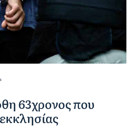
α
θη 63χρονος που
 εκκλησίας