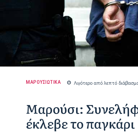
ΜΑΡΟΥΣΙΩΤΙΚΑ
Λιγότερο από
λεπτό
διάβασμ
Μαρούσι: Συνελήφ
έκλεβε το παγκάρι