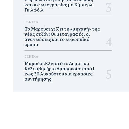
και οι φωτογραφίες με Κίμπερλι
Γκιλφόιλ
ΓΕΝΙΚΑ
Το Μαρούσι χτίζει τη «μηχανή» της
νέας σεζόν: Οι μεταγραφές, οι
ανανεώσεις και το ευρωπαϊκό
όραμα
ΓΕΝΙΚΑ
Μαρούσι:Κλειστό το Δημοτικό
Κολυμβητήριο Αμαρουσίου από 1
έως 30 Αυγούστου για εργασίες
συντήρησης