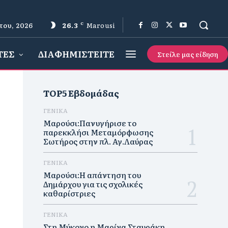
του, 2026
26.3
C
Marousi
ΤΕΣ
ΔΙΑΦΗΜΙΣΤΕΙΤΕ
Στείλε μας είδηση
TOP5 Εβδομάδας
ΓΕΝΙΚΑ
Μαρούσι:Πανυγήρισε το
παρεκκλήσι Μεταμόρφωσης
Σωτήρος στην πλ. Αγ.Λαύρας
ΓΕΝΙΚΑ
Μαρούσι:Η απάντηση του
Δημάρχου για τις σχολικές
καθαρίστριες
ΓΕΝΙΚΑ
Στη Μύκονο η Μαρίνα Σταυράκη