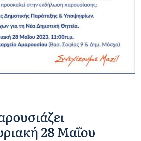
αρουσιάζει
υριακή 28 Μαΐου