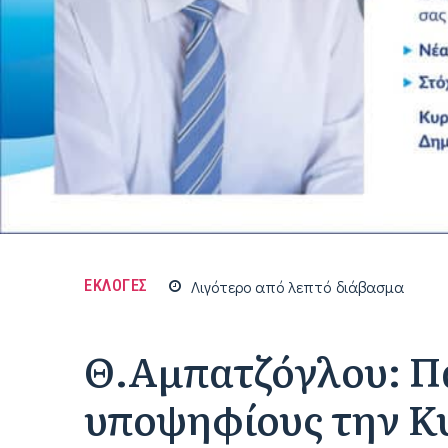
ΕΚΛΟΓΕΣ
Λιγότερο από
λεπτό
διάβασμα
Θ.Aμπατζόγλου: Π
υποψηφίους την Κ