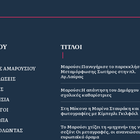
OY
ΤΙΤΛΟΙ
Μαρούσι:Πανυγήρισε το παρεκκλήσ
 ΑΜΑΡΟΥΣΙΟΥ
Μεταμόρφωσης Σωτήρος στην πλ.
Αγ.Λαύρας
ΩΣΕΙΣ
ΟΣ
Μαρούσι:Η απάντηση του Δημάρχου γ
σχολικές καθαρίστριες
ΣΙΑ
Στη Μύκονο η Μαρίνα Σταυράκη και 
ΓΟΙ
φωτογραφίες με Κίμπερλι Γκιλφόιλ
ΩΠΑ
Το Μαρούσι χτίζει τη «μηχανή» της 
ΟΛΩΝΤΑΣ
σεζόν: Οι μεταγραφές, οι ανανεώσει
ευρωπαϊκό όραμα