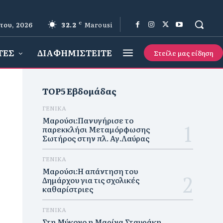
του, 2026
32.2
C
Marousi
ΤΕΣ
ΔΙΑΦΗΜΙΣΤΕΙΤΕ
Στείλε μας είδηση
TOP5 Εβδομάδας
ΓΕΝΙΚΑ
Μαρούσι:Πανυγήρισε το
παρεκκλήσι Μεταμόρφωσης
Σωτήρος στην πλ. Αγ.Λαύρας
ΓΕΝΙΚΑ
Μαρούσι:Η απάντηση του
Δημάρχου για τις σχολικές
καθαρίστριες
ΓΕΝΙΚΑ
Στη Μύκονο η Μαρίνα Σταυράκη