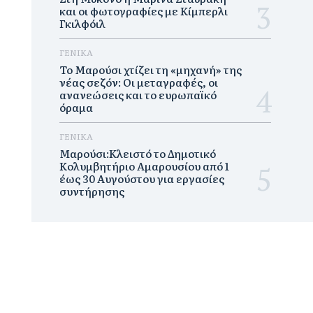
και οι φωτογραφίες με Κίμπερλι
Γκιλφόιλ
ΓΕΝΙΚΑ
Το Μαρούσι χτίζει τη «μηχανή» της
νέας σεζόν: Οι μεταγραφές, οι
ανανεώσεις και το ευρωπαϊκό
όραμα
ΓΕΝΙΚΑ
Μαρούσι:Κλειστό το Δημοτικό
Κολυμβητήριο Αμαρουσίου από 1
έως 30 Αυγούστου για εργασίες
συντήρησης