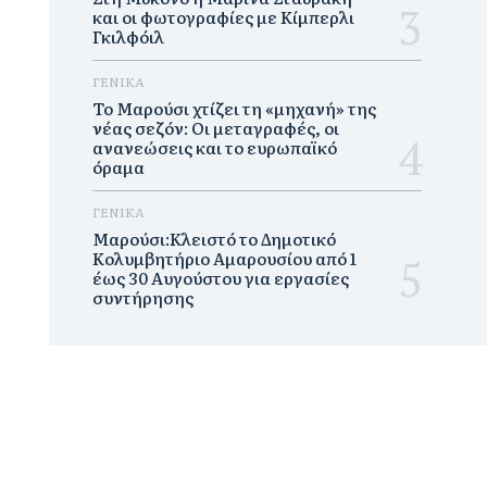
και οι φωτογραφίες με Κίμπερλι
Γκιλφόιλ
ΓΕΝΙΚΑ
Το Μαρούσι χτίζει τη «μηχανή» της
νέας σεζόν: Οι μεταγραφές, οι
ανανεώσεις και το ευρωπαϊκό
όραμα
ΓΕΝΙΚΑ
Μαρούσι:Κλειστό το Δημοτικό
Κολυμβητήριο Αμαρουσίου από 1
έως 30 Αυγούστου για εργασίες
συντήρησης