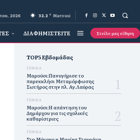
του, 2026
32.2
C
Marousi
ΤΕΣ
ΔΙΑΦΗΜΙΣΤΕΙΤΕ
Στείλε μας είδηση
TOP5 Εβδομάδας
ΓΕΝΙΚΑ
Μαρούσι:Πανυγήρισε το
παρεκκλήσι Μεταμόρφωσης
Σωτήρος στην πλ. Αγ.Λαύρας
ΓΕΝΙΚΑ
Μαρούσι:Η απάντηση του
Δημάρχου για τις σχολικές
καθαρίστριες
ΓΕΝΙΚΑ
Στη Μύκονο η Μαρίνα Σταυράκη