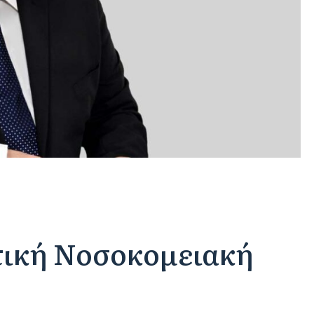
τική Νοσοκομειακή