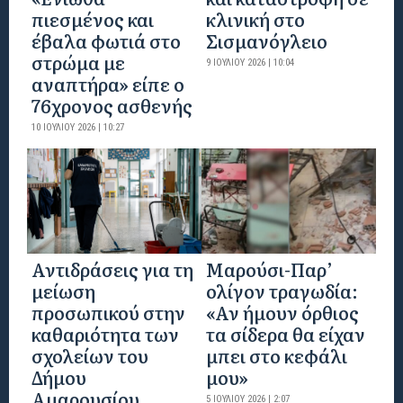
πιεσμένος και
κλινική στο
έβαλα φωτιά στο
Σισμανόγλειο
στρώμα με
9 ΙΟΥΛΊΟΥ 2026 | 10:04
αναπτήρα» είπε ο
76χρονος ασθενής
10 ΙΟΥΛΊΟΥ 2026 | 10:27
Αντιδράσεις για τη
Μαρούσι-Παρ’
μείωση
ολίγον τραγωδία:
προσωπικού στην
«Αν ήμουν όρθιος
καθαριότητα των
τα σίδερα θα είχαν
σχολείων του
μπει στο κεφάλι
Δήμου
μου»
Αμαρουσίου
5 ΙΟΥΛΊΟΥ 2026 | 2:07