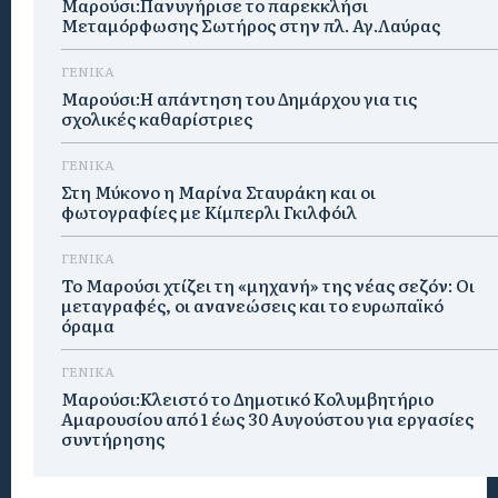
Μαρούσι:Πανυγήρισε το παρεκκλήσι
Μεταμόρφωσης Σωτήρος στην πλ. Αγ.Λαύρας
ΓΕΝΙΚΑ
Μαρούσι:Η απάντηση του Δημάρχου για τις
σχολικές καθαρίστριες
ΓΕΝΙΚΑ
Στη Μύκονο η Μαρίνα Σταυράκη και οι
φωτογραφίες με Κίμπερλι Γκιλφόιλ
ΓΕΝΙΚΑ
Το Μαρούσι χτίζει τη «μηχανή» της νέας σεζόν: Οι
μεταγραφές, οι ανανεώσεις και το ευρωπαϊκό
όραμα
ΓΕΝΙΚΑ
Μαρούσι:Κλειστό το Δημοτικό Κολυμβητήριο
Αμαρουσίου από 1 έως 30 Αυγούστου για εργασίες
συντήρησης