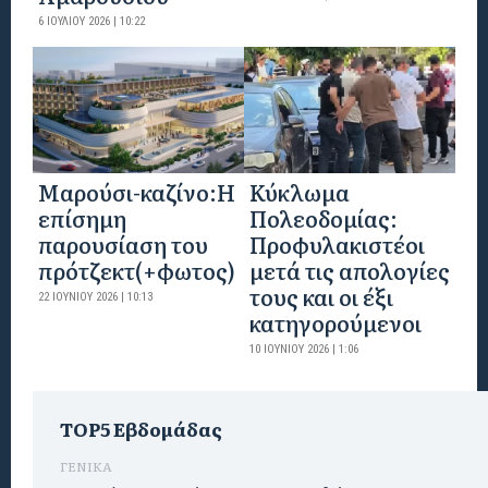
6 ΙΟΥΛΊΟΥ 2026 | 10:22
Mαρούσι-καζίνο:H
Κύκλωμα
επίσημη
Πολεοδομίας:
παρουσίαση του
Προφυλακιστέοι
πρότζεκτ(+φωτος)
μετά τις απολογίες
τους και οι έξι
22 ΙΟΥΝΊΟΥ 2026 | 10:13
κατηγορούμενοι
10 ΙΟΥΝΊΟΥ 2026 | 1:06
TOP5 Εβδομάδας
ΓΕΝΙΚΑ