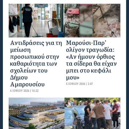
Αντιδράσεις για τη
Μαρούσι-Παρ’
μείωση
ολίγον τραγωδία:
προσωπικού στην
«Αν ήμουν όρθιος
καθαριότητα των
τα σίδερα θα είχαν
σχολείων του
μπει στο κεφάλι
Δήμου
μου»
Αμαρουσίου
5 ΙΟΥΛΊΟΥ 2026 | 2:07
6 ΙΟΥΛΊΟΥ 2026 | 10:22