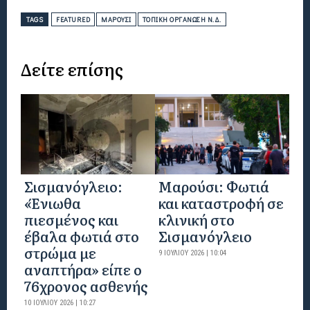
TAGS
FEATURED
ΜΑΡΟΎΣΙ
ΤΟΠΙΚΉ ΟΡΓΆΝΩΣΗ Ν.Δ.
Δείτε επίσης
Σισμανόγλειο:
Μαρούσι: Φωτιά
«Ένιωθα
και καταστροφή σε
πιεσμένος και
κλινική στο
έβαλα φωτιά στο
Σισμανόγλειο
στρώμα με
9 ΙΟΥΛΊΟΥ 2026 | 10:04
αναπτήρα» είπε ο
76χρονος ασθενής
10 ΙΟΥΛΊΟΥ 2026 | 10:27