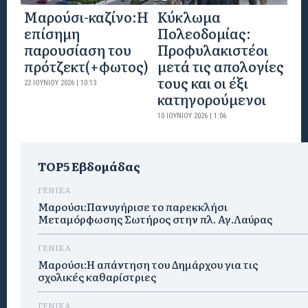
Mαρούσι-καζίνο:H
Κύκλωμα
επίσημη
Πολεοδομίας:
παρουσίαση του
Προφυλακιστέοι
πρότζεκτ(+φωτος)
μετά τις απολογίες
τους και οι έξι
22 ΙΟΥΝΊΟΥ 2026 | 10:13
κατηγορούμενοι
10 ΙΟΥΝΊΟΥ 2026 | 1:06
TOP5 Εβδομάδας
ΓΕΝΙΚΑ
Μαρούσι:Πανυγήρισε το παρεκκλήσι
Μεταμόρφωσης Σωτήρος στην πλ. Αγ.Λαύρας
ΓΕΝΙΚΑ
Μαρούσι:Η απάντηση του Δημάρχου για τις
σχολικές καθαρίστριες
ΓΕΝΙΚΑ