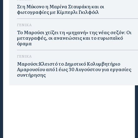
Στη Μύκονο η Μαρίνα Σταυράκη και οι
φωτογραφίες με Κίμπερλι Γκιλφόιλ
ΓΕΝΙΚΑ
Το Μαρούσι χτίζει τη «μηχανή» της νέας σεζόν: Οι
μεταγραφές, οι ανανεώσεις και το ευρωπαϊκό
όραμα
ΓΕΝΙΚΑ
Μαρούσι:Κλειστό το Δημοτικό Κολυμβητήριο
Αμαρουσίου από 1 έως 30 Αυγούστου για εργασίες
συντήρησης