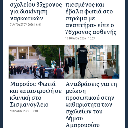
σχολείου 35χρονος
πιεσμένος και
για διακίνηση
έβαλα φωτιά στο
ναρκωτικών
στρώμα με
αναπτήρα» είπε ο
7 ΑΥΓΟΎΣΤΟΥ 2026 | 6:04
76χρονος ασθενής
10 ΙΟΥΛΊΟΥ 2026 | 10:27
Μαρούσι: Φωτιά
Αντιδράσεις για τη
και καταστροφή σε
μείωση
κλινική στο
προσωπικού στην
Σισμανόγλειο
καθαριότητα των
σχολείων του
9 ΙΟΥΛΊΟΥ 2026 | 10:04
Δήμου
Αμαρουσίου