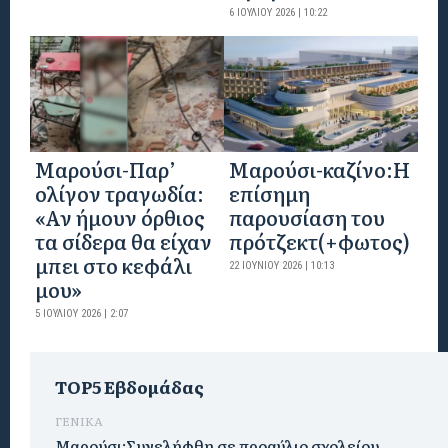
6 ΙΟΥΛΊΟΥ 2026 | 10:22
Μαρούσι-Παρ’
Mαρούσι-καζίνο:H
ολίγον τραγωδία:
επίσημη
«Αν ήμουν όρθιος
παρουσίαση του
τα σίδερα θα είχαν
πρότζεκτ(+φωτος)
μπει στο κεφάλι
22 ΙΟΥΝΊΟΥ 2026 | 10:13
μου»
5 ΙΟΥΛΊΟΥ 2026 | 2:07
TOP5 Εβδομάδας
ΓΕΝΙΚΑ
Μαρούσι:Συνελήφθη σε προαύλιο σχολείου