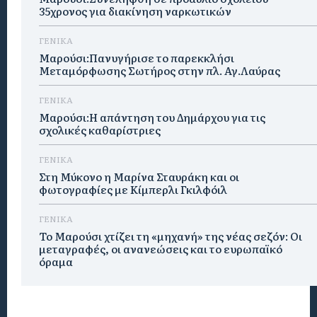
35χρονος για διακίνηση ναρκωτικών
ΓΕΝΙΚΑ
Μαρούσι:Πανυγήρισε το παρεκκλήσι
Μεταμόρφωσης Σωτήρος στην πλ. Αγ.Λαύρας
ΓΕΝΙΚΑ
Μαρούσι:Η απάντηση του Δημάρχου για τις
σχολικές καθαρίστριες
ΓΕΝΙΚΑ
Στη Μύκονο η Μαρίνα Σταυράκη και οι
φωτογραφίες με Κίμπερλι Γκιλφόιλ
ΓΕΝΙΚΑ
Το Μαρούσι χτίζει τη «μηχανή» της νέας σεζόν: Οι
μεταγραφές, οι ανανεώσεις και το ευρωπαϊκό
όραμα