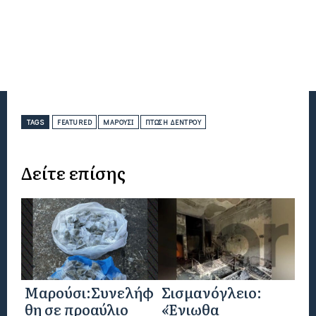
TAGS
FEATURED
ΜΑΡΟΎΣΙ
ΠΤΏΣΗ ΔΈΝΤΡΟΥ
Δείτε επίσης
Μαρούσι:Συνελήφ
Σισμανόγλειο:
θη σε προαύλιο
«Ένιωθα