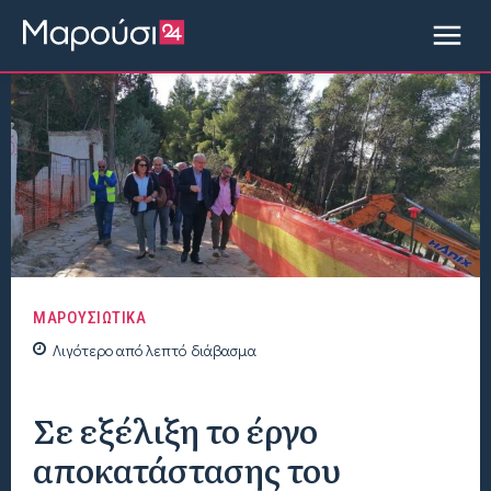
ΜΑΡΟΥΣΙΩΤΙΚΑ
Λιγότερο από
λεπτό
διάβασμα
Σε εξέλιξη το έργο
αποκατάστασης του