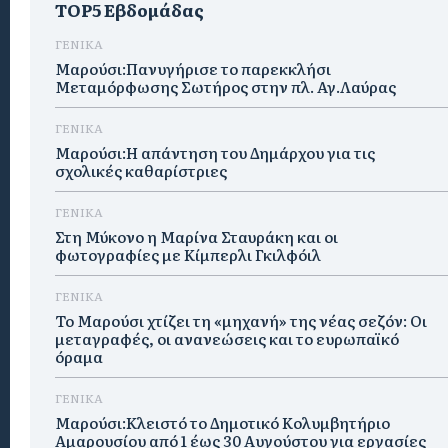
TOP5 Εβδομάδας
ΓΕΝΙΚΑ
Μαρούσι:Πανυγήρισε το παρεκκλήσι
Μεταμόρφωσης Σωτήρος στην πλ. Αγ.Λαύρας
ΓΕΝΙΚΑ
Μαρούσι:Η απάντηση του Δημάρχου για τις
σχολικές καθαρίστριες
ΓΕΝΙΚΑ
Στη Μύκονο η Μαρίνα Σταυράκη και οι
φωτογραφίες με Κίμπερλι Γκιλφόιλ
ΓΕΝΙΚΑ
Το Μαρούσι χτίζει τη «μηχανή» της νέας σεζόν: Οι
μεταγραφές, οι ανανεώσεις και το ευρωπαϊκό
όραμα
ΓΕΝΙΚΑ
Μαρούσι:Κλειστό το Δημοτικό Κολυμβητήριο
Αμαρουσίου από 1 έως 30 Αυγούστου για εργασίες