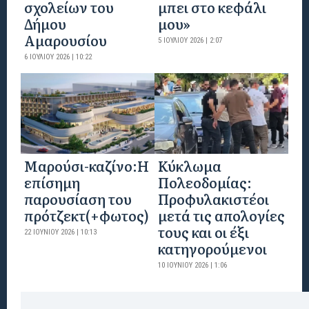
σχολείων του
μπει στο κεφάλι
Δήμου
μου»
Αμαρουσίου
5 ΙΟΥΛΊΟΥ 2026 | 2:07
6 ΙΟΥΛΊΟΥ 2026 | 10:22
Mαρούσι-καζίνο:H
Κύκλωμα
επίσημη
Πολεοδομίας:
παρουσίαση του
Προφυλακιστέοι
πρότζεκτ(+φωτος)
μετά τις απολογίες
τους και οι έξι
22 ΙΟΥΝΊΟΥ 2026 | 10:13
κατηγορούμενοι
10 ΙΟΥΝΊΟΥ 2026 | 1:06