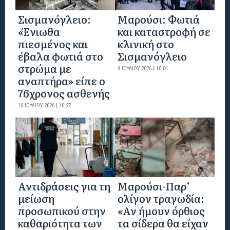
Σισμανόγλειο:
Μαρούσι: Φωτιά
«Ένιωθα
και καταστροφή σε
πιεσμένος και
κλινική στο
έβαλα φωτιά στο
Σισμανόγλειο
στρώμα με
9 ΙΟΥΛΊΟΥ 2026 | 10:04
αναπτήρα» είπε ο
76χρονος ασθενής
10 ΙΟΥΛΊΟΥ 2026 | 10:27
Αντιδράσεις για τη
Μαρούσι-Παρ’
μείωση
ολίγον τραγωδία:
προσωπικού στην
«Αν ήμουν όρθιος
καθαριότητα των
τα σίδερα θα είχαν